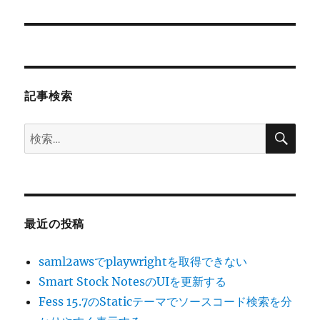
の
ー
投
シ
稿:
ョ
記事検索
ン
検
検
索
索:
最近の投稿
saml2awsでplaywrightを取得できない
Smart Stock NotesのUIを更新する
Fess 15.7のStaticテーマでソースコード検索を分