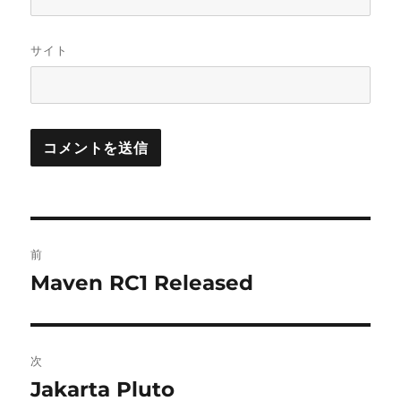
サイト
投
前
稿
Maven RC1 Released
前
の
ナ
投
ビ
稿:
次
ゲ
Jakarta Pluto
次