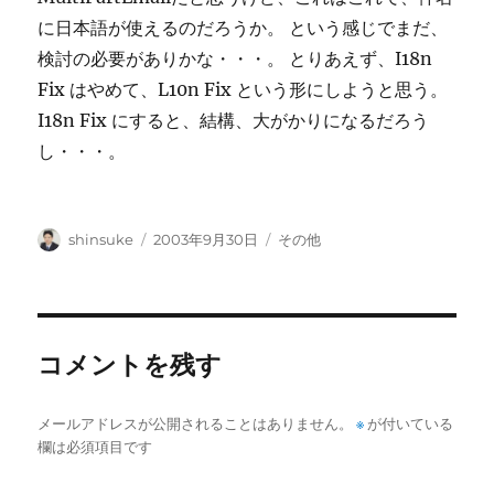
に日本語が使えるのだろうか。 という感じでまだ、
検討の必要がありかな・・・。 とりあえず、I18n
Fix はやめて、L10n Fix という形にしようと思う。
I18n Fix にすると、結構、大がかりになるだろう
し・・・。
投
投
カ
shinsuke
2003年9月30日
その他
稿
稿
テ
者
日:
ゴ
リ
ー
コメントを残す
メールアドレスが公開されることはありません。
※
が付いている
欄は必須項目です