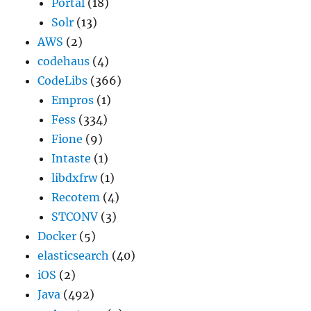
Portal
(18)
Solr
(13)
AWS
(2)
codehaus
(4)
CodeLibs
(366)
Empros
(1)
Fess
(334)
Fione
(9)
Intaste
(1)
libdxfrw
(1)
Recotem
(4)
STCONV
(3)
Docker
(5)
elasticsearch
(40)
iOS
(2)
Java
(492)