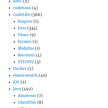
AWS
(2)
codehaus
(4)
CodeLibs
(366)
Empros
(1)
Fess
(334)
Fione
(9)
Intaste
(1)
libdxfrw
(1)
Recotem
(4)
STCONV
(3)
Docker
(5)
elasticsearch
(40)
iOS
(2)
Java
(492)
Amateras
(7)
GlassFish
(8)