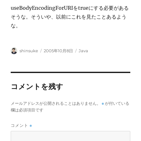
useBodyEncodingForURIをtrueにする必要がある
そうな。そういや、以前にこれを見たことあるよう
な。
投
投
カ
shinsuke
2005年10月8日
Java
稿
稿
テ
者
日:
ゴ
リ
ー
コメントを残す
メールアドレスが公開されることはありません。
※
が付いている
欄は必須項目です
コメント
※