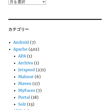
ア
ー
カ
イ
ブ
カテゴリー
Android
(7)
Apache
(402)
APA
(1)
Archiva
(1)
Jetspeed
(271)
Mahout
(6)
Maven
(17)
MyFaces
(7)
Portal
(18)
Solr
(13)