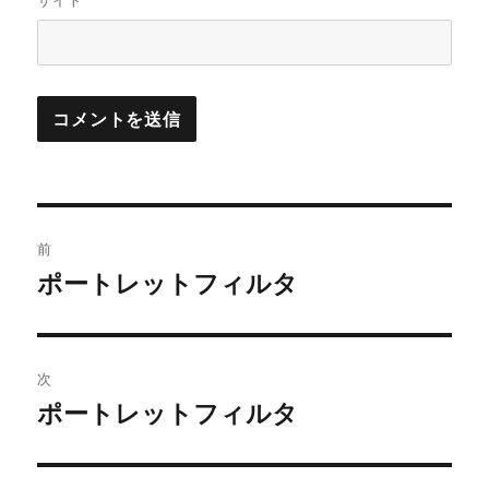
サイト
投
前
稿
ポートレットフィルタ
前
の
ナ
投
ビ
稿:
次
ゲ
ポートレットフィルタ
次
の
ー
投