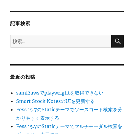
シ
稿:
ョ
記事検索
ン
検
検
索
索:
最近の投稿
saml2awsでplaywrightを取得できない
Smart Stock NotesのUIを更新する
Fess 15.7のStaticテーマでソースコード検索を分
かりやすく表示する
Fess 15.7のStaticテーマでマルチモーダル検索を