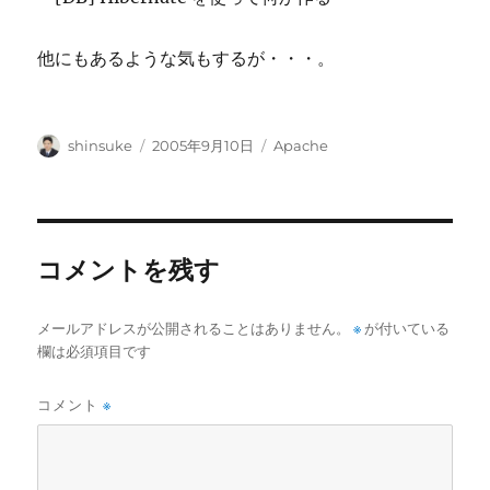
他にもあるような気もするが・・・。
投
投
カ
shinsuke
2005年9月10日
Apache
稿
稿
テ
者
日:
ゴ
リ
ー
コメントを残す
メールアドレスが公開されることはありません。
※
が付いている
欄は必須項目です
コメント
※