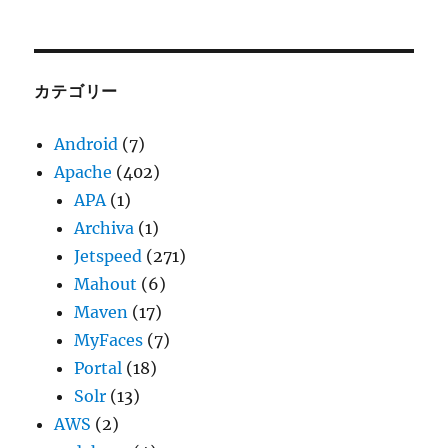
ー
カ
イ
ブ
カテゴリー
Android
(7)
Apache
(402)
APA
(1)
Archiva
(1)
Jetspeed
(271)
Mahout
(6)
Maven
(17)
MyFaces
(7)
Portal
(18)
Solr
(13)
AWS
(2)