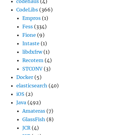
codehaus
(4)
CodeLibs
(366)
Empros
(1)
Fess
(334)
Fione
(9)
Intaste
(1)
libdxfrw
(1)
Recotem
(4)
STCONV
(3)
Docker
(5)
elasticsearch
(40)
iOS
(2)
Java
(492)
Amateras
(7)
GlassFish
(8)
JCR
(4)