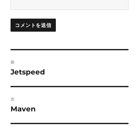
投
前
稿
Jetspeed
前
の
ナ
投
ビ
稿:
次
ゲ
Maven
次
の
ー
投
シ
稿: