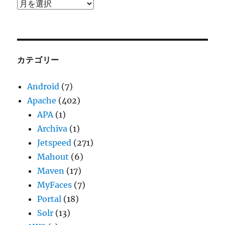
ア
ー
カ
イ
ブ
カテゴリー
Android
(7)
Apache
(402)
APA
(1)
Archiva
(1)
Jetspeed
(271)
Mahout
(6)
Maven
(17)
MyFaces
(7)
Portal
(18)
Solr
(13)