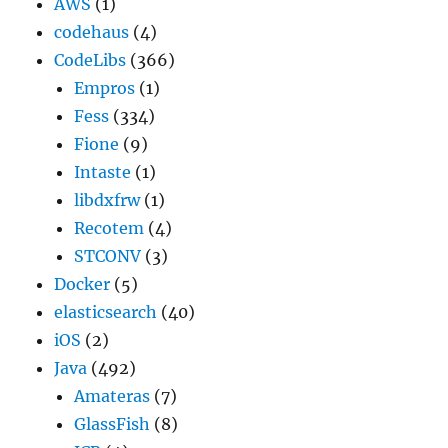
AWS
(1)
codehaus
(4)
CodeLibs
(366)
Empros
(1)
Fess
(334)
Fione
(9)
Intaste
(1)
libdxfrw
(1)
Recotem
(4)
STCONV
(3)
Docker
(5)
elasticsearch
(40)
iOS
(2)
Java
(492)
Amateras
(7)
GlassFish
(8)