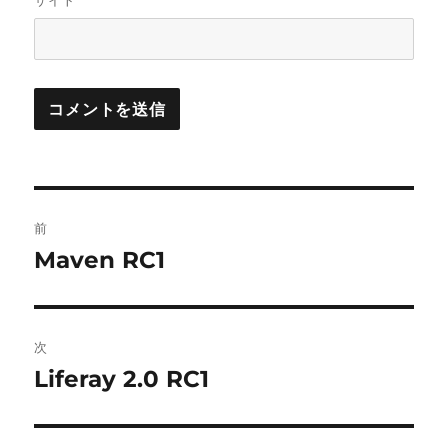
サイト
投
前
稿
Maven RC1
前
の
ナ
投
ビ
稿:
次
ゲ
Liferay 2.0 RC1
次
の
ー
投