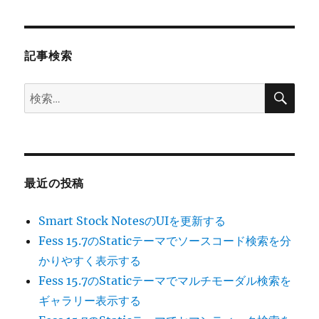
シ
稿:
ョ
記事検索
ン
検
検
索
索:
最近の投稿
Smart Stock NotesのUIを更新する
Fess 15.7のStaticテーマでソースコード検索を分
かりやすく表示する
Fess 15.7のStaticテーマでマルチモーダル検索を
ギャラリー表示する