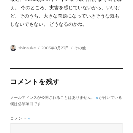
ぇ。 今のところ、実害を感じていないから、いいけ
ど、そのうち、大きな問題になっていきそうな気も
しないでもない。 どうなるのかね。
投
投
カ
shinsuke
2003年9月23日
その他
稿
稿
テ
者
日:
ゴ
リ
ー
コメントを残す
メールアドレスが公開されることはありません。
※
が付いている
欄は必須項目です
コメント
※