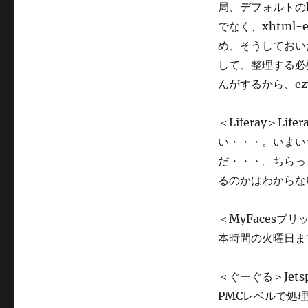
局、デフォルトのh
リ
ー
でなく、xhtml
め、そうしておい
して、整理する必
んがするから、e
＜Liferay＞
い・・・。いまい
だ・・・。ちらっ
るのかはわからな
＜MyFaces
本時間の火曜日ま
＜ぐーぐる＞Jet
PMCレベルで処