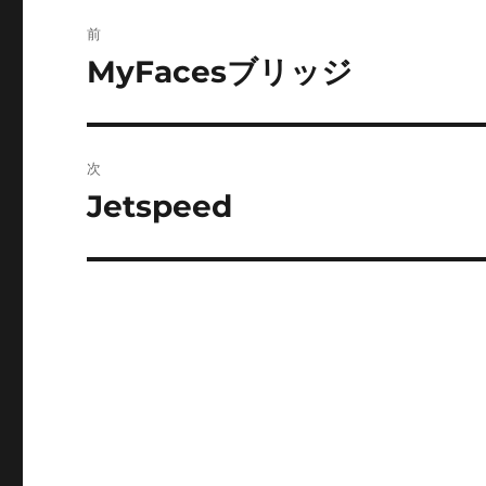
投
前
稿
MyFacesブリッジ
前
の
ナ
投
ビ
稿:
次
ゲ
Jetspeed
次
の
ー
投
シ
稿:
ョ
ン