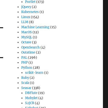
Portlet
(173)
jQuery
(2)
Kubernetes
(1)
Linux
(154)
LLM
(8)
Machine Learning
(15)
MacOS
(12)
MySQL
(1)
Octave
(3)
OpenSearch
(4)
Outatime
(2)
PAL
(296)
PHP
(1)
Python
(28)
scikit-learn
(1)
Ruby
(2)
Scala
(1)
Seasar
(338)
DBFlute
(19)
Mobylet
(4)
S2JCR
(4)