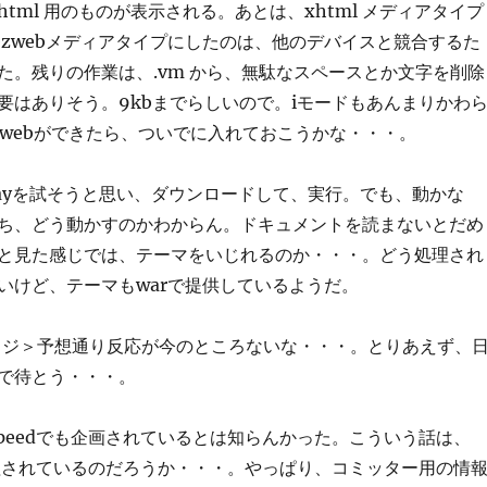
tml 用のものが表示される。あとは、xhtml メディアタイプ
-ezwebメディアタイプにしたのは、他のデバイスと競合するた
た。残りの作業は、.vm から、無駄なスペースとか文字を削除
要はありそう。9kbまでらしいので。iモードもあんまりかわ
zwebができたら、ついでに入れておこうかな・・・。
Liferayを試そうと思い、ダウンロードして、実行。でも、動かな
ち、どう動かすのかわからん。ドキュメントを読まないとだめ
と見た感じでは、テーマをいじれるのか・・・。どう処理され
いけど、テーマもwarで提供しているようだ。
ブリッジ＞予想通り反応が今のところないな・・・。とりあえず、
で待とう・・・。
speedでも企画されているとは知らんかった。こういう話は、
理されているのだろうか・・・。やっぱり、コミッター用の情