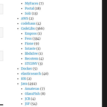
MyFaces
(7)
Portal
(18)
Solr
(13)
AWS
(2)
codehaus
(4)
CodeLibs
(366)
Empros
(1)
Fess
(334)
Fione
(9)
Intaste
(1)
libdxfrw
(1)
Recotem
(4)
STCONV
(3)
Docker
(5)
elasticsearch
(40)
iOS
(2)
Java
(492)
Amateras
(7)
GlassFish
(8)
JCR
(4)
JSF
(54)