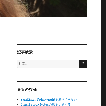
記事検索
検
検
索
索:
し
、
か
最近の投稿
saml2awsでplaywrightを取得できない
Smart Stock NotesのUIを更新する