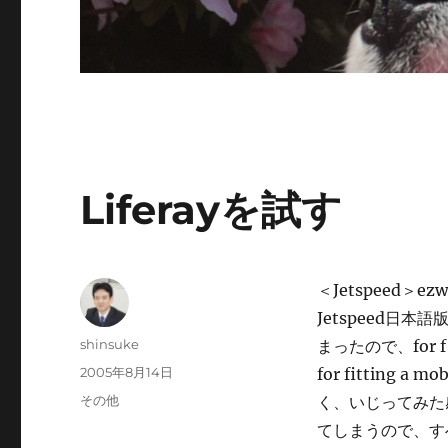
Liferayを試す
＜Jetspeed
Jetspeed日
投
shinsuke
まったので、for
稿
投
2005年8月14日
for fitting
者
稿
カ
その他
く、いじってみた
日:
テ
てしまうので、すべ
ゴ