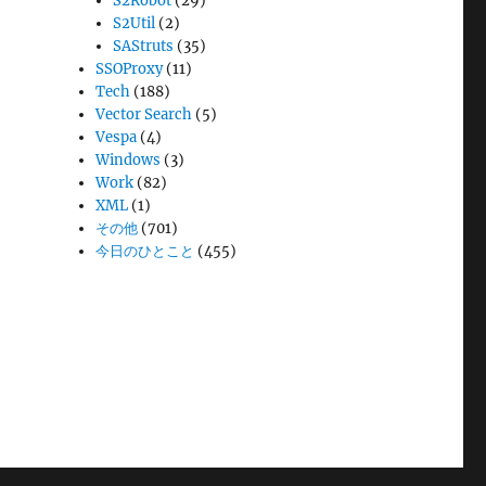
S2Robot
(29)
S2Util
(2)
SAStruts
(35)
SSOProxy
(11)
Tech
(188)
Vector Search
(5)
Vespa
(4)
Windows
(3)
Work
(82)
XML
(1)
その他
(701)
今日のひとこと
(455)