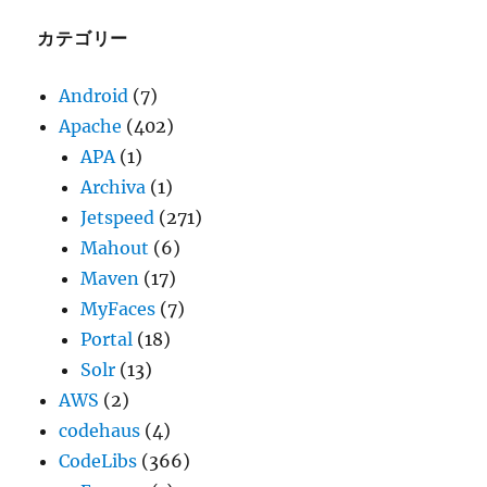
イ
ブ
カテゴリー
Android
(7)
Apache
(402)
APA
(1)
Archiva
(1)
Jetspeed
(271)
Mahout
(6)
Maven
(17)
MyFaces
(7)
Portal
(18)
Solr
(13)
AWS
(2)
codehaus
(4)
CodeLibs
(366)