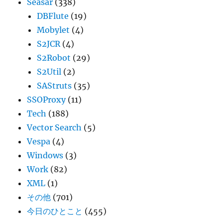
Seasar
(338)
DBFlute
(19)
Mobylet
(4)
S2JCR
(4)
S2Robot
(29)
S2Util
(2)
SAStruts
(35)
SSOProxy
(11)
Tech
(188)
Vector Search
(5)
Vespa
(4)
Windows
(3)
Work
(82)
XML
(1)
その他
(701)
今日のひとこと
(455)