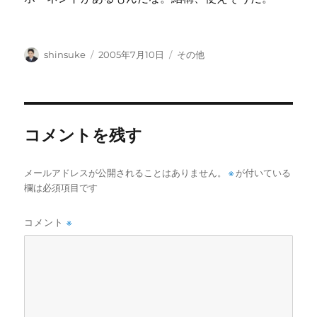
投
投
カ
shinsuke
2005年7月10日
その他
稿
稿
テ
者
日:
ゴ
リ
ー
コメントを残す
メールアドレスが公開されることはありません。
※
が付いている
欄は必須項目です
コメント
※