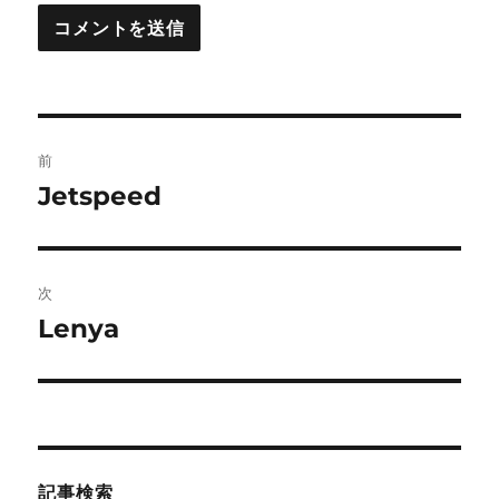
投
前
稿
Jetspeed
前
の
ナ
投
ビ
稿:
次
ゲ
Lenya
次
の
ー
投
シ
稿:
ョ
記事検索