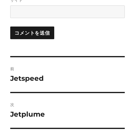
サイト
投
前
稿
Jetspeed
前
の
ナ
投
ビ
稿:
次
ゲ
Jetplume
次
の
ー
投