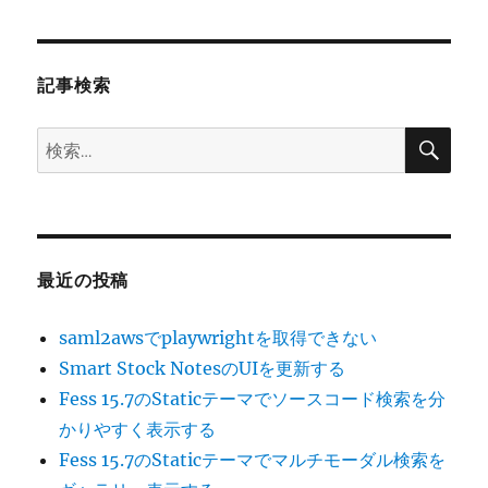
シ
稿:
ョ
記事検索
ン
検
検
索
索:
最近の投稿
saml2awsでplaywrightを取得できない
Smart Stock NotesのUIを更新する
Fess 15.7のStaticテーマでソースコード検索を分
かりやすく表示する
Fess 15.7のStaticテーマでマルチモーダル検索を