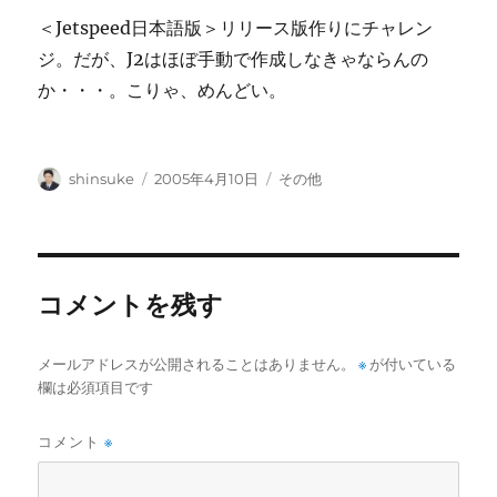
＜Jetspeed日本語版＞リリース版作りにチャレン
ジ。だが、J2はほぼ手動で作成しなきゃならんの
か・・・。こりゃ、めんどい。
投
投
カ
shinsuke
2005年4月10日
その他
稿
稿
テ
者
日:
ゴ
リ
ー
コメントを残す
メールアドレスが公開されることはありません。
※
が付いている
欄は必須項目です
コメント
※