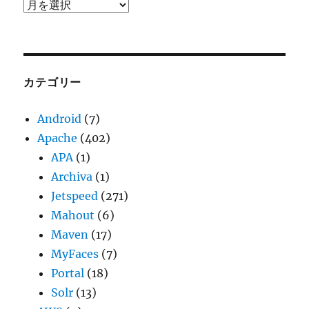
ア
ー
カ
イ
ブ
カテゴリー
Android
(7)
Apache
(402)
APA
(1)
Archiva
(1)
Jetspeed
(271)
Mahout
(6)
Maven
(17)
MyFaces
(7)
Portal
(18)
Solr
(13)