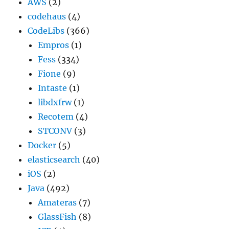
AWS
(2)
codehaus
(4)
CodeLibs
(366)
Empros
(1)
Fess
(334)
Fione
(9)
Intaste
(1)
libdxfrw
(1)
Recotem
(4)
STCONV
(3)
Docker
(5)
elasticsearch
(40)
iOS
(2)
Java
(492)
Amateras
(7)
GlassFish
(8)