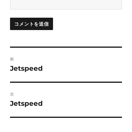
投
前
稿
Jetspeed
前
の
ナ
投
ビ
稿:
次
ゲ
Jetspeed
次
の
ー
投
シ
稿: