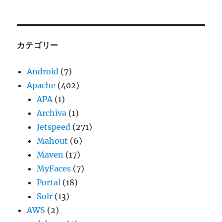
ー
カ
イ
ブ
カテゴリー
Android
(7)
Apache
(402)
APA
(1)
Archiva
(1)
Jetspeed
(271)
Mahout
(6)
Maven
(17)
MyFaces
(7)
Portal
(18)
Solr
(13)
AWS
(2)