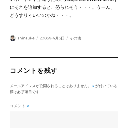
にそれを追加すると、怒られそう・・・。うーん、
どうすりゃいいのかね・・・。
投
投
カ
shinsuke
2005年4月5日
その他
稿
稿
テ
者
日:
ゴ
リ
ー
コメントを残す
メールアドレスが公開されることはありません。
※
が付いている
欄は必須項目です
コメント
※