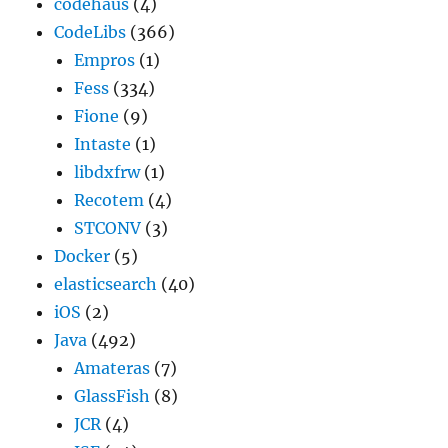
codehaus
(4)
CodeLibs
(366)
Empros
(1)
Fess
(334)
Fione
(9)
Intaste
(1)
libdxfrw
(1)
Recotem
(4)
STCONV
(3)
Docker
(5)
elasticsearch
(40)
iOS
(2)
Java
(492)
Amateras
(7)
GlassFish
(8)
JCR
(4)