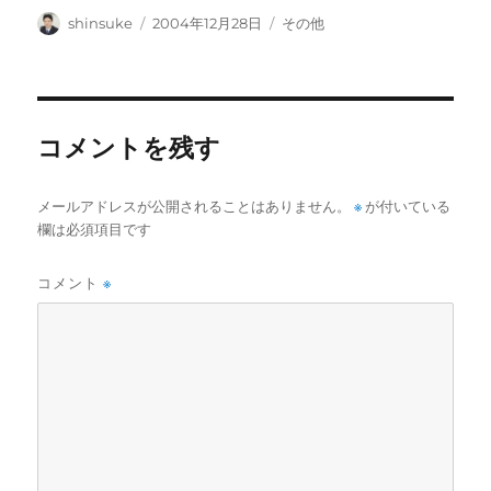
投
投
カ
shinsuke
2004年12月28日
その他
稿
稿
テ
者
日:
ゴ
リ
ー
コメントを残す
メールアドレスが公開されることはありません。
※
が付いている
欄は必須項目です
コメント
※