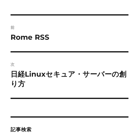
投
前
稿
Rome RSS
前
の
ナ
投
ビ
稿:
次
ゲ
日経Linuxセキュア・サーバーの創
次
の
り方
ー
投
シ
稿:
ョ
ン
記事検索