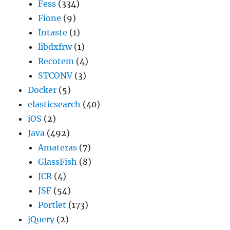
Fess
(334)
Fione
(9)
Intaste
(1)
libdxfrw
(1)
Recotem
(4)
STCONV
(3)
Docker
(5)
elasticsearch
(40)
iOS
(2)
Java
(492)
Amateras
(7)
GlassFish
(8)
JCR
(4)
JSF
(54)
Portlet
(173)
jQuery
(2)