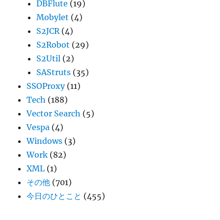
DBFlute
(19)
Mobylet
(4)
S2JCR
(4)
S2Robot
(29)
S2Util
(2)
SAStruts
(35)
SSOProxy
(11)
Tech
(188)
Vector Search
(5)
Vespa
(4)
Windows
(3)
Work
(82)
XML
(1)
その他
(701)
今日のひとこと
(455)