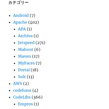
ブ
カテゴリー
Android
(7)
Apache
(402)
APA
(1)
Archiva
(1)
Jetspeed
(271)
Mahout
(6)
Maven
(17)
MyFaces
(7)
Portal
(18)
Solr
(13)
AWS
(2)
codehaus
(4)
CodeLibs
(366)
Empros
(1)