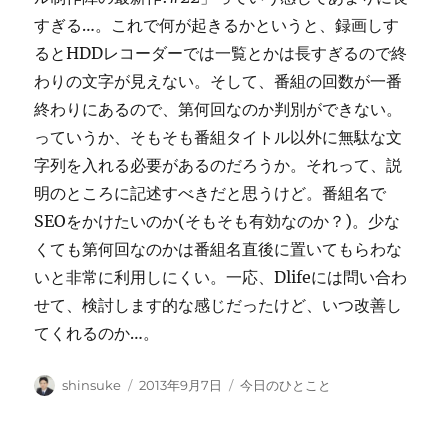
すぎる…。これで何が起きるかというと、録画しす
るとHDDレコーダーでは一覧とかは長すぎるので終
わりの文字が見えない。そして、番組の回数が一番
終わりにあるので、第何回なのか判別ができない。
っていうか、そもそも番組タイトル以外に無駄な文
字列を入れる必要があるのだろうか。それって、説
明のところに記述すべきだと思うけど。番組名で
SEOをかけたいのか(そもそも有効なのか？)。少な
くても第何回なのかは番組名直後に置いてもらわな
いと非常に利用しにくい。一応、Dlifeには問い合わ
せて、検討します的な感じだったけど、いつ改善し
てくれるのか…。
投
投
カ
shinsuke
2013年9月7日
今日のひとこと
稿
稿
テ
者
日:
ゴ
リ