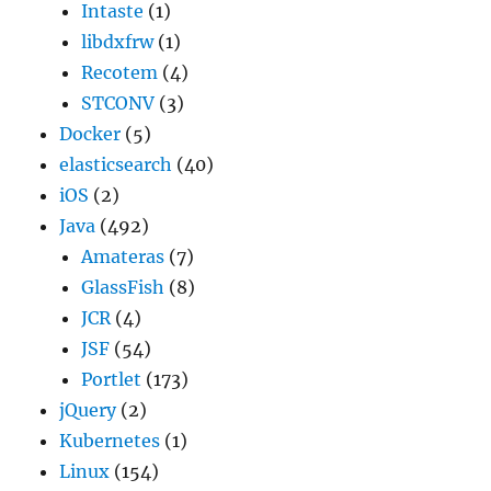
Intaste
(1)
libdxfrw
(1)
Recotem
(4)
STCONV
(3)
Docker
(5)
elasticsearch
(40)
iOS
(2)
Java
(492)
Amateras
(7)
GlassFish
(8)
JCR
(4)
JSF
(54)
Portlet
(173)
jQuery
(2)
Kubernetes
(1)
Linux
(154)