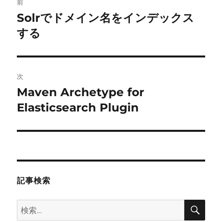
前
稿
Solrでドメイン名をインデックス
前
の
する
ナ
投
ビ
稿:
ゲ
次
Maven Archetype for
次
ー
の
Elasticsearch Plugin
シ
投
稿:
ョ
ン
記事検索
検
検
索
索: