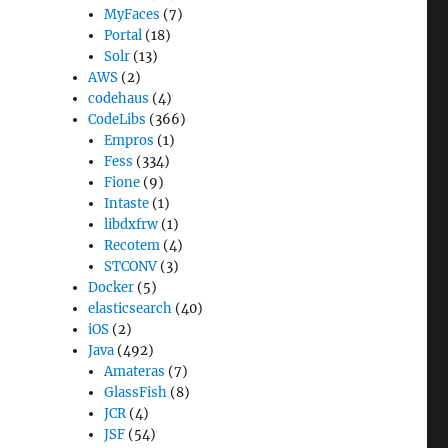
MyFaces
(7)
Portal
(18)
Solr
(13)
AWS
(2)
codehaus
(4)
CodeLibs
(366)
Empros
(1)
Fess
(334)
Fione
(9)
Intaste
(1)
libdxfrw
(1)
Recotem
(4)
STCONV
(3)
Docker
(5)
elasticsearch
(40)
iOS
(2)
Java
(492)
Amateras
(7)
GlassFish
(8)
JCR
(4)
JSF
(54)