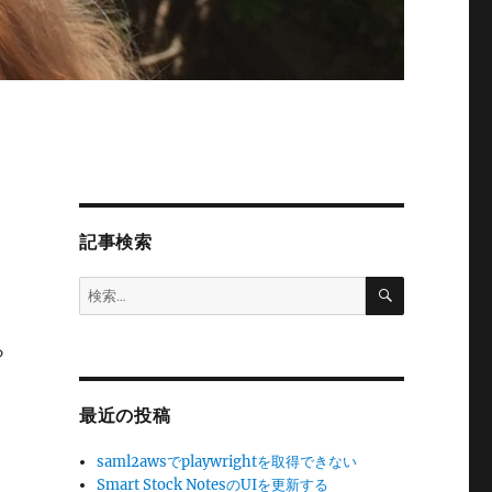
記事検索
検
検
索
索:
ら
最近の投稿
saml2awsでplaywrightを取得できない
Smart Stock NotesのUIを更新する