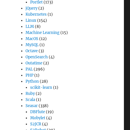
Portlet
(173)
jQuery
(2)
Kubernetes
(1)
Linux
(154)
LLM
(8)
Machine Learning
(15)
MacOS
(12)
MySQL
(1)
Octave
(3)
OpenSearch
(4)
Outatime
(2)
PAL
(296)
PHP
(1)
Python
(28)
scikit-learn
(1)
Ruby
(2)
Scala
(1)
Seasar
(338)
DBFlute
(19)
Mobylet
(4)
S2JCR
(4)