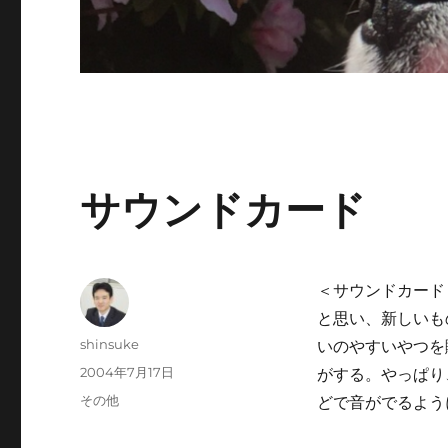
サウンドカード
＜サウンドカード
と思い、新しいも
投
shinsuke
いのやすいやつを
稿
投
2004年7月17日
がする。やっぱり、
者
稿
カ
その他
どで音がでるよう
日:
テ
ゴ