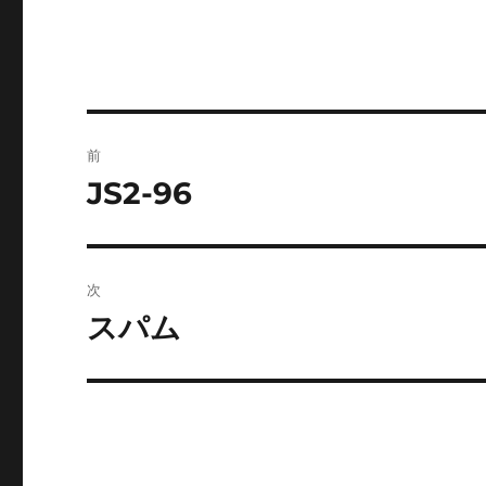
投
前
稿
JS2-96
前
の
ナ
投
ビ
稿:
次
ゲ
スパム
次
の
ー
投
シ
稿:
ョ