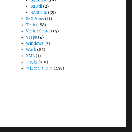
S2Robot
(29)
S2Util
(2)
SAStruts
(35)
SSOProxy
(11)
Tech
(188)
Vector Search
(5)
Vespa
(4)
Windows
(3)
Work
(82)
XML
(1)
その他
(701)
今日のひとこと
(455)