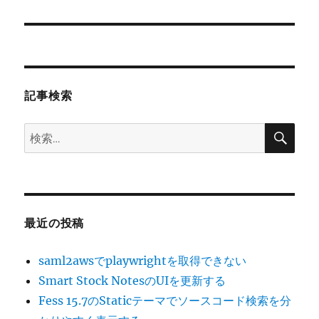
の
ー
投
シ
稿:
ョ
記事検索
ン
検
検
索
索:
最近の投稿
saml2awsでplaywrightを取得できない
Smart Stock NotesのUIを更新する
Fess 15.7のStaticテーマでソースコード検索を分