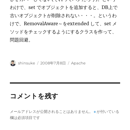
わけで、set でオブジェクトを追加すると、DB上で
古いオブジェクトが削除されない・・・。というわ
けで、RemovalAware～をextended して、set メ
ソッドをチェックするようにするクラスを作って、
問題回避。
投
投
カ
shinsuke
2008年7月8日
Apache
稿
稿
テ
者
日:
ゴ
リ
ー
コメントを残す
メールアドレスが公開されることはありません。
※
が付いている
欄は必須項目です