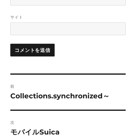
サイト
投
前
稿
Collections.synchronized～
前
の
ナ
投
ビ
稿:
次
ゲ
モバイルSuica
次