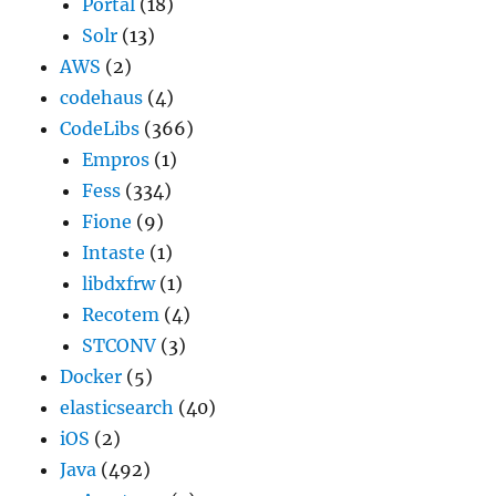
Portal
(18)
Solr
(13)
AWS
(2)
codehaus
(4)
CodeLibs
(366)
Empros
(1)
Fess
(334)
Fione
(9)
Intaste
(1)
libdxfrw
(1)
Recotem
(4)
STCONV
(3)
Docker
(5)
elasticsearch
(40)
iOS
(2)
Java
(492)