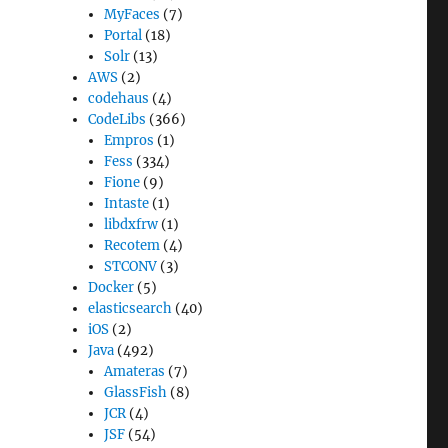
MyFaces
(7)
Portal
(18)
Solr
(13)
AWS
(2)
codehaus
(4)
CodeLibs
(366)
Empros
(1)
Fess
(334)
Fione
(9)
Intaste
(1)
libdxfrw
(1)
Recotem
(4)
STCONV
(3)
Docker
(5)
elasticsearch
(40)
iOS
(2)
Java
(492)
Amateras
(7)
GlassFish
(8)
JCR
(4)
JSF
(54)