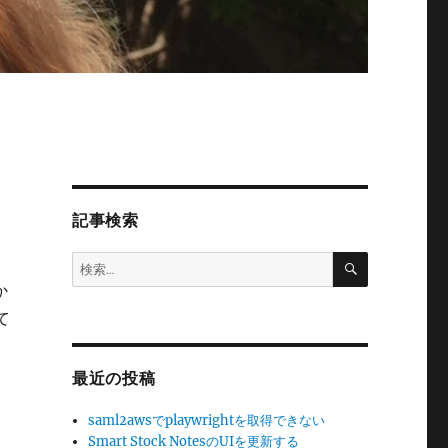
記事検索
検
検
索
索:
か
て
最近の投稿
saml2awsでplaywrightを取得できない
Smart Stock NotesのUIを更新する