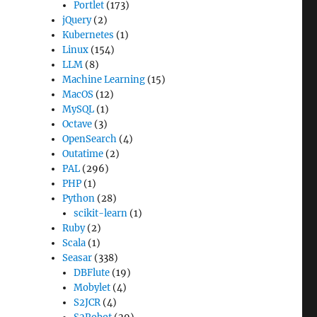
Portlet
(173)
jQuery
(2)
Kubernetes
(1)
Linux
(154)
LLM
(8)
Machine Learning
(15)
MacOS
(12)
MySQL
(1)
Octave
(3)
OpenSearch
(4)
Outatime
(2)
PAL
(296)
PHP
(1)
Python
(28)
scikit-learn
(1)
Ruby
(2)
Scala
(1)
Seasar
(338)
DBFlute
(19)
Mobylet
(4)
S2JCR
(4)