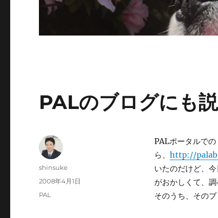
PALのブログにも
PALポータルでの G
ら、
http://pala
投
shinsuke
いたのだけど、今日
稿
投
2008年4月1日
がおかしくて、調
者
稿
カ
PAL
そのうち、そのブ
日:
テ
ゴ