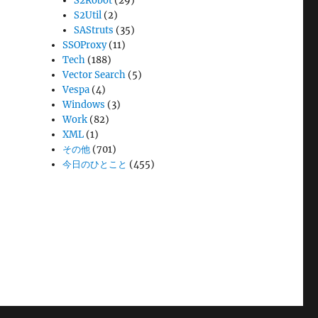
S2Robot
(29)
S2Util
(2)
SAStruts
(35)
SSOProxy
(11)
Tech
(188)
Vector Search
(5)
Vespa
(4)
Windows
(3)
Work
(82)
XML
(1)
その他
(701)
今日のひとこと
(455)