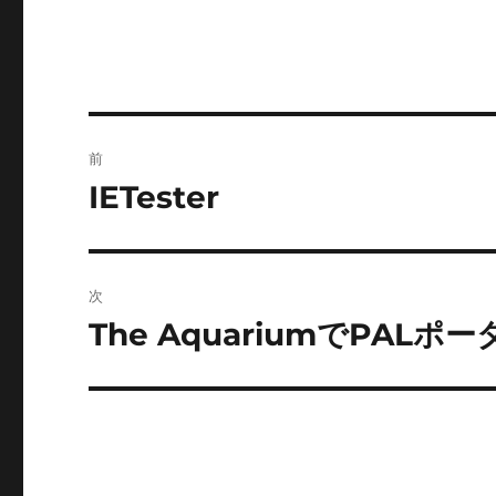
投
前
稿
IETester
前
の
ナ
投
ビ
稿:
次
ゲ
The AquariumでPALポ
次
の
ー
投
シ
稿:
ョ