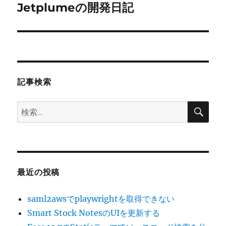
ゲ
Jetplumeの開発日記
次
の
ー
投
シ
稿:
ョ
記事検索
ン
検
検
索
索:
最近の投稿
saml2awsでplaywrightを取得できない
Smart Stock NotesのUIを更新する