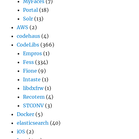
MyFaces
(7)
Portal
(18)
Solr
(13)
AWS
(2)
codehaus
(4)
CodeLibs
(366)
Empros
(1)
Fess
(334)
Fione
(9)
Intaste
(1)
libdxfrw
(1)
Recotem
(4)
STCONV
(3)
Docker
(5)
elasticsearch
(40)
iOS
(2)