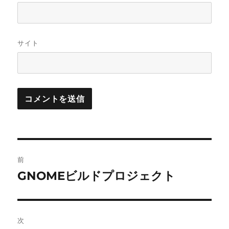
サイト
投
前
稿
GNOMEビルドプロジェクト
前
の
ナ
投
ビ
稿:
次