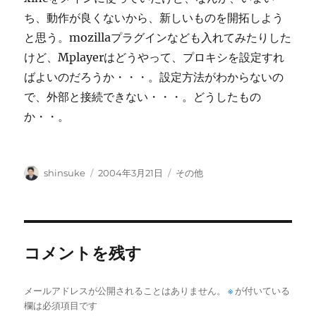
ち、動作が良くないから、新しいものを開拓しよう
と思う。mozillaプラグインなども入れてみたりした
けど、Mplayerはどうやって、プロキシを設定すれ
ばよいのだろうか・・・。設定方法がわからないの
で、外部と接続できない・・・。どうしたもの
か・・。
投
投
カ
shinsuke
2004年3月21日
その他
稿
稿
テ
者
日:
ゴ
リ
ー
コメントを残す
メールアドレスが公開されることはありません。
※
が付いている
欄は必須項目です