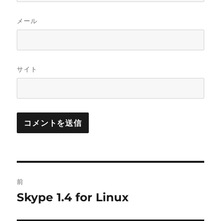
メール
サイト
投
前
稿
Skype 1.4 for Linux
前
の
ナ