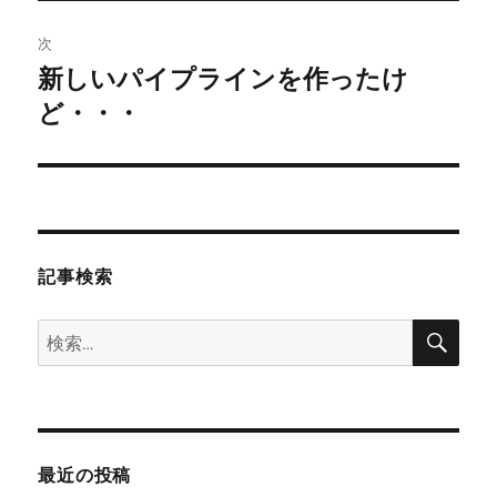
投
ビ
稿:
次
ゲ
新しいパイプラインを作ったけ
次
の
ど・・・
ー
投
シ
稿:
ョ
ン
記事検索
検
検
索
索:
最近の投稿