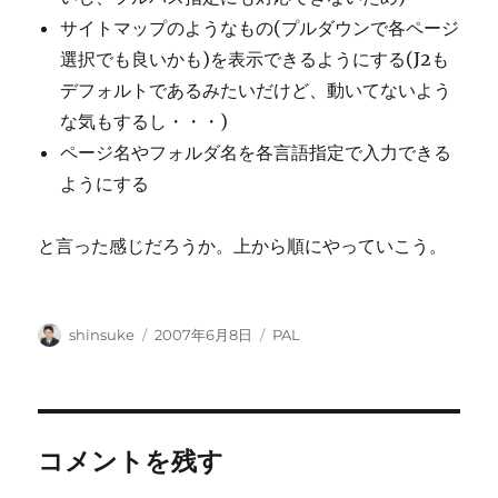
サイトマップのようなもの(プルダウンで各ページ
選択でも良いかも)を表示できるようにする(J2も
デフォルトであるみたいだけど、動いてないよう
な気もするし・・・)
ページ名やフォルダ名を各言語指定で入力できる
ようにする
と言った感じだろうか。上から順にやっていこう。
投
投
カ
shinsuke
2007年6月8日
PAL
稿
稿
テ
者
日:
ゴ
リ
ー
コメントを残す