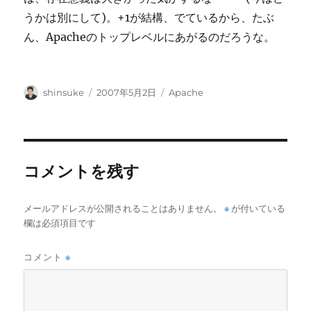
うかは別にして)。+1が結構、でているから、たぶ
ん、Apacheのトップレベルにあがるのだろうな。
投
投
カ
shinsuke
2007年5月2日
Apache
稿
稿
テ
者
日:
ゴ
リ
ー
コメントを残す
メールアドレスが公開されることはありません。
※
が付いている
欄は必須項目です
コメント
※