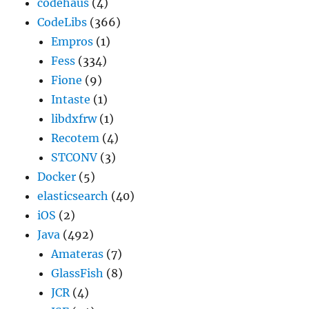
codehaus
(4)
CodeLibs
(366)
Empros
(1)
Fess
(334)
Fione
(9)
Intaste
(1)
libdxfrw
(1)
Recotem
(4)
STCONV
(3)
Docker
(5)
elasticsearch
(40)
iOS
(2)
Java
(492)
Amateras
(7)
GlassFish
(8)
JCR
(4)