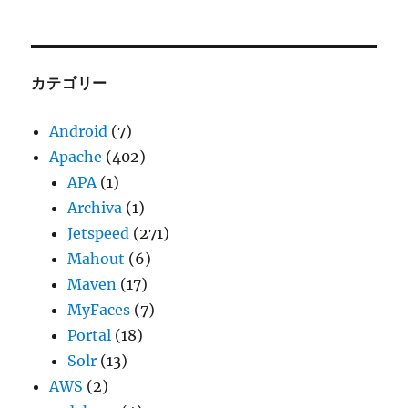
ー
カ
イ
ブ
カテゴリー
Android
(7)
Apache
(402)
APA
(1)
Archiva
(1)
Jetspeed
(271)
Mahout
(6)
Maven
(17)
MyFaces
(7)
Portal
(18)
Solr
(13)
AWS
(2)