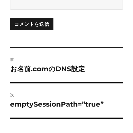
投
前
稿
お名前.comのDNS設定
前
の
ナ
投
ビ
稿:
次
ゲ
emptySessionPath=”true”
次
の
ー
投
シ
稿: