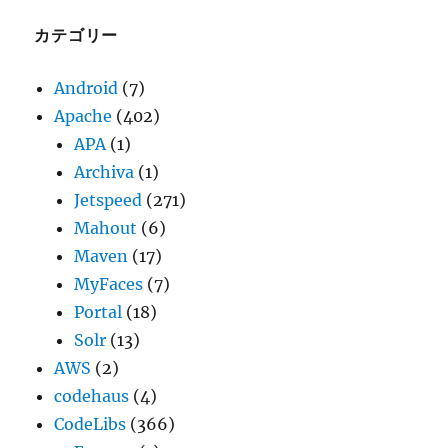
イ
ブ
カテゴリー
Android
(7)
Apache
(402)
APA
(1)
Archiva
(1)
Jetspeed
(271)
Mahout
(6)
Maven
(17)
MyFaces
(7)
Portal
(18)
Solr
(13)
AWS
(2)
codehaus
(4)
CodeLibs
(366)