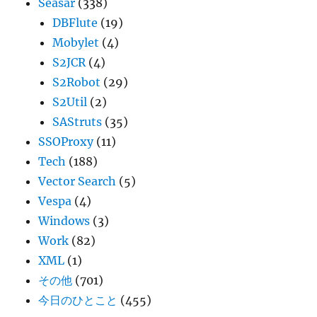
Seasar
(338)
DBFlute
(19)
Mobylet
(4)
S2JCR
(4)
S2Robot
(29)
S2Util
(2)
SAStruts
(35)
SSOProxy
(11)
Tech
(188)
Vector Search
(5)
Vespa
(4)
Windows
(3)
Work
(82)
XML
(1)
その他
(701)
今日のひとこと
(455)