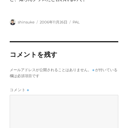
投
投
カ
shinsuke
2006年11月26日
PAL
稿
稿
テ
者
日:
ゴ
リ
ー
コメントを残す
メールアドレスが公開されることはありません。
※
が付いている
欄は必須項目です
コメント
※