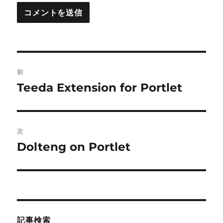
投
前
稿
Teeda Extension for Portlet
前
の
ナ
投
ビ
稿:
次
ゲ
Dolteng on Portlet
次
の
ー
投
シ
稿:
ョ
記事検索