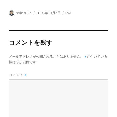
投
投
カ
shinsuke
2006年10月3日
PAL
稿
稿
テ
者
日:
ゴ
リ
ー
コメントを残す
メールアドレスが公開されることはありません。
※
が付いている
欄は必須項目です
コメント
※