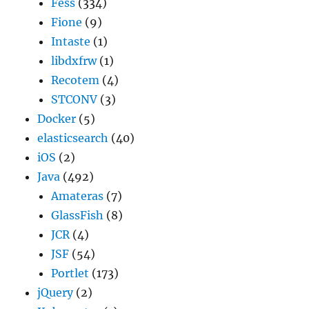
Fess
(334)
Fione
(9)
Intaste
(1)
libdxfrw
(1)
Recotem
(4)
STCONV
(3)
Docker
(5)
elasticsearch
(40)
iOS
(2)
Java
(492)
Amateras
(7)
GlassFish
(8)
JCR
(4)
JSF
(54)
Portlet
(173)
jQuery
(2)