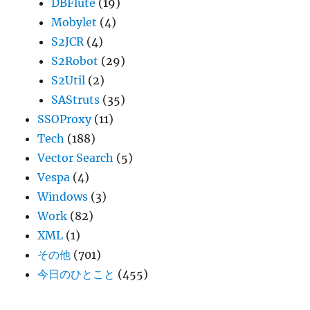
DBFlute
(19)
Mobylet
(4)
S2JCR
(4)
S2Robot
(29)
S2Util
(2)
SAStruts
(35)
SSOProxy
(11)
Tech
(188)
Vector Search
(5)
Vespa
(4)
Windows
(3)
Work
(82)
XML
(1)
その他
(701)
今日のひとこと
(455)