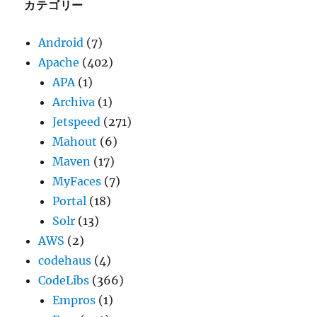
ブ
カテゴリー
Android
(7)
Apache
(402)
APA
(1)
Archiva
(1)
Jetspeed
(271)
Mahout
(6)
Maven
(17)
MyFaces
(7)
Portal
(18)
Solr
(13)
AWS
(2)
codehaus
(4)
CodeLibs
(366)
Empros
(1)