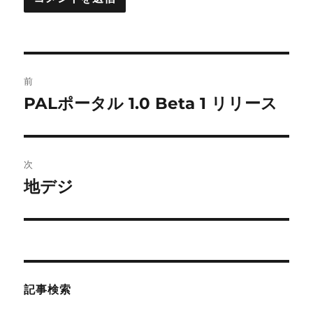
投
前
稿
PALポータル 1.0 Beta 1 リリース
前
の
ナ
投
ビ
稿:
次
ゲ
地デジ
次
の
ー
投
シ
稿:
ョ
記事検索
ン