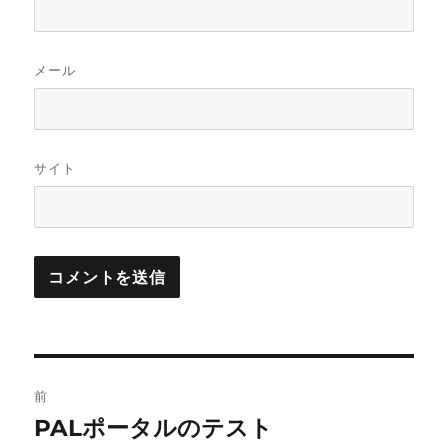
メール
サイト
投
前
稿
PALポータルのテスト
前