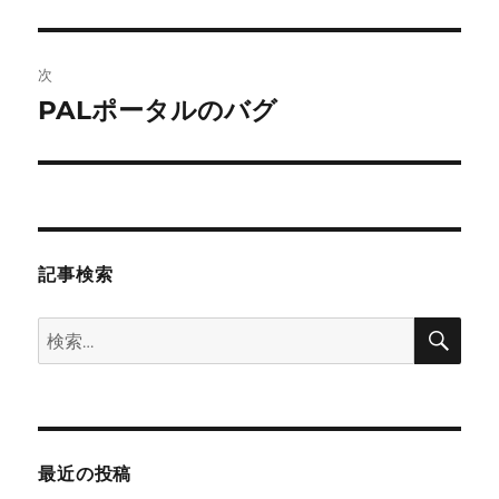
の
ナ
投
ビ
稿:
次
ゲ
PALポータルのバグ
次
の
ー
投
シ
稿:
ョ
記事検索
ン
検
検
索
索:
最近の投稿