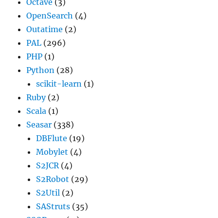
Octave
(3)
OpenSearch
(4)
Outatime
(2)
PAL
(296)
PHP
(1)
Python
(28)
scikit-learn
(1)
Ruby
(2)
Scala
(1)
Seasar
(338)
DBFlute
(19)
Mobylet
(4)
S2JCR
(4)
S2Robot
(29)
S2Util
(2)
SAStruts
(35)