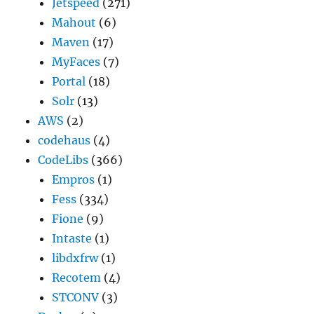
Jetspeed
(271)
Mahout
(6)
Maven
(17)
MyFaces
(7)
Portal
(18)
Solr
(13)
AWS
(2)
codehaus
(4)
CodeLibs
(366)
Empros
(1)
Fess
(334)
Fione
(9)
Intaste
(1)
libdxfrw
(1)
Recotem
(4)
STCONV
(3)