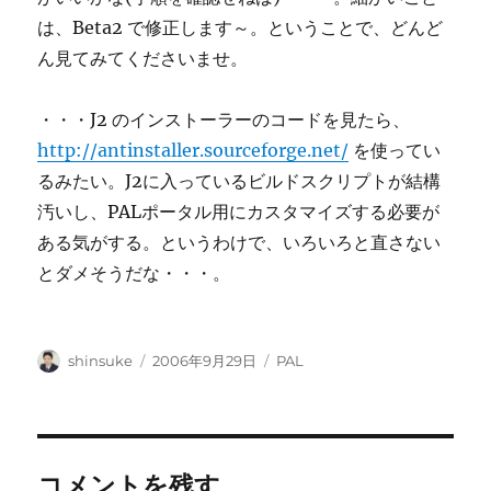
は、Beta2 で修正します～。ということで、どんど
ん見てみてくださいませ。
・・・J2 のインストーラーのコードを見たら、
http://antinstaller.sourceforge.net/
を使ってい
るみたい。J2に入っているビルドスクリプトが結構
汚いし、PALポータル用にカスタマイズする必要が
ある気がする。というわけで、いろいろと直さない
とダメそうだな・・・。
投
投
カ
shinsuke
2006年9月29日
PAL
稿
稿
テ
者
日:
ゴ
リ
ー
コメントを残す