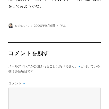
をしてみようかな。
投
投
カ
shinsuke
2006年9月6日
PAL
稿
稿
テ
者
日:
ゴ
リ
ー
コメントを残す
メールアドレスが公開されることはありません。
※
が付いている
欄は必須項目です
コメント
※