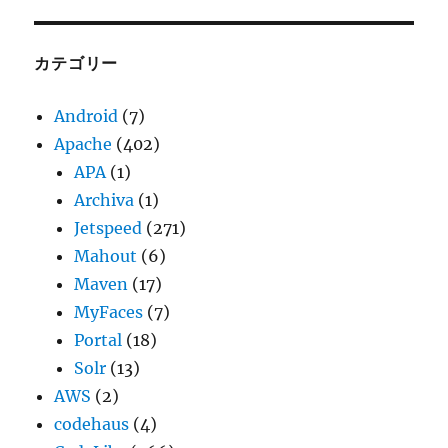
カ
イ
ブ
カテゴリー
Android
(7)
Apache
(402)
APA
(1)
Archiva
(1)
Jetspeed
(271)
Mahout
(6)
Maven
(17)
MyFaces
(7)
Portal
(18)
Solr
(13)
AWS
(2)
codehaus
(4)