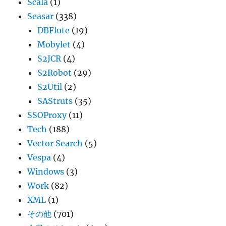
Scala
(1)
Seasar
(338)
DBFlute
(19)
Mobylet
(4)
S2JCR
(4)
S2Robot
(29)
S2Util
(2)
SAStruts
(35)
SSOProxy
(11)
Tech
(188)
Vector Search
(5)
Vespa
(4)
Windows
(3)
Work
(82)
XML
(1)
その他
(701)