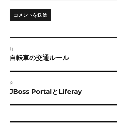
投
前
稿
自転車の交通ルール
前
の
ナ
投
ビ
稿:
次
ゲ
JBoss PortalとLiferay
次
の
ー
投
シ
稿:
ョ