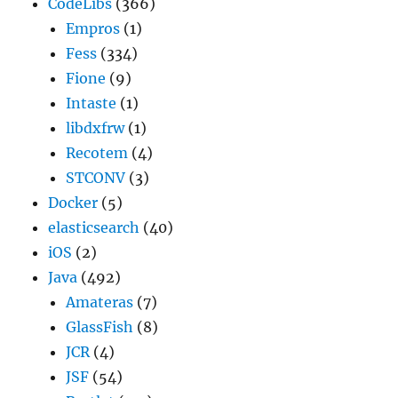
CodeLibs
(366)
Empros
(1)
Fess
(334)
Fione
(9)
Intaste
(1)
libdxfrw
(1)
Recotem
(4)
STCONV
(3)
Docker
(5)
elasticsearch
(40)
iOS
(2)
Java
(492)
Amateras
(7)
GlassFish
(8)
JCR
(4)
JSF
(54)