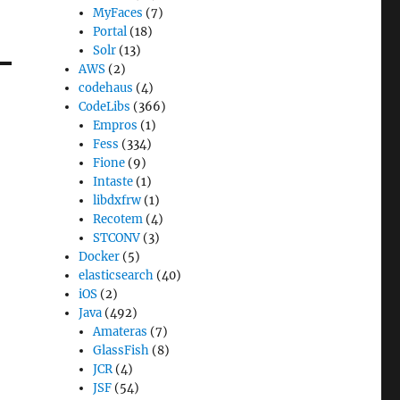
MyFaces
(7)
Portal
(18)
Solr
(13)
AWS
(2)
codehaus
(4)
CodeLibs
(366)
Empros
(1)
Fess
(334)
Fione
(9)
Intaste
(1)
libdxfrw
(1)
Recotem
(4)
STCONV
(3)
Docker
(5)
elasticsearch
(40)
iOS
(2)
Java
(492)
Amateras
(7)
GlassFish
(8)
JCR
(4)
JSF
(54)