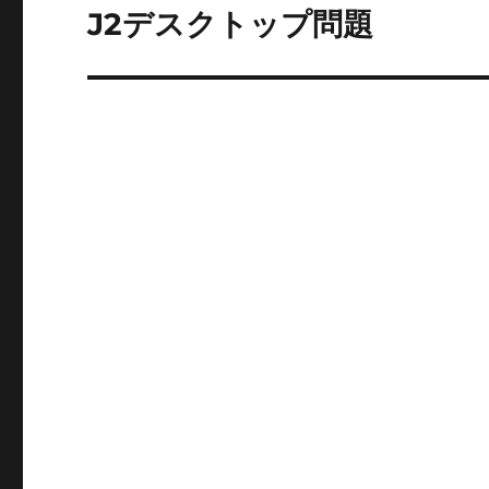
ゲ
J2デスクトップ問題
次
の
ー
投
シ
稿:
ョ
ン