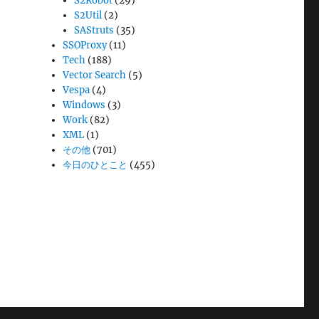
S2Robot
(29)
S2Util
(2)
SAStruts
(35)
SSOProxy
(11)
Tech
(188)
Vector Search
(5)
Vespa
(4)
Windows
(3)
Work
(82)
XML
(1)
その他
(701)
今日のひとこと
(455)