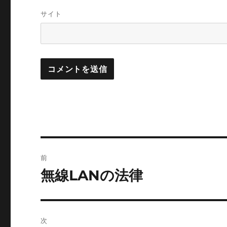
サイト
投
前
稿
無線LANの法律
前
の
ナ
投
ビ
稿:
次