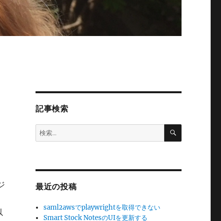
記事検索
検
検
索
索:
、
て
ジ
最近の投稿
saml2awsでplaywrightを取得できない
以
Smart Stock NotesのUIを更新する