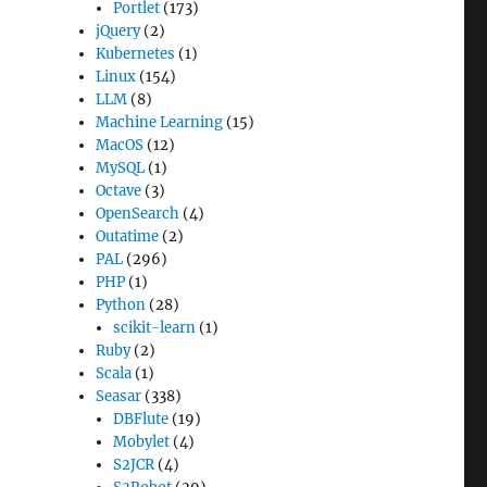
Portlet
(173)
jQuery
(2)
Kubernetes
(1)
Linux
(154)
LLM
(8)
Machine Learning
(15)
MacOS
(12)
MySQL
(1)
Octave
(3)
OpenSearch
(4)
Outatime
(2)
PAL
(296)
PHP
(1)
Python
(28)
scikit-learn
(1)
Ruby
(2)
Scala
(1)
Seasar
(338)
DBFlute
(19)
Mobylet
(4)
S2JCR
(4)