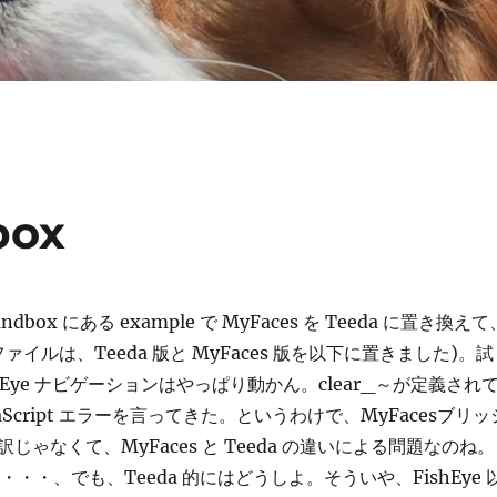
box
andbox にある example で MyFaces を Teeda に置き換えて
ファイルは、Teeda 版と MyFaces 版を以下に置きました)。試
hEye ナビゲーションはやっぱり動かん。clear_～が定義され
aScript エラーを言ってきた。というわけで、MyFacesブリッ
じゃなくて、MyFaces と Teeda の違いによる問題なのね。
・・・、でも、Teeda 的にはどうしよ。そういや、FishEye 