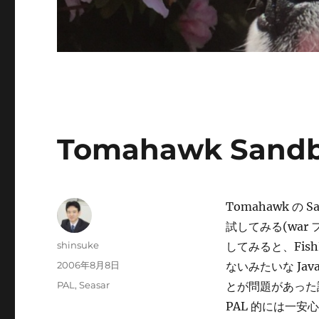
Tomahawk Sand
Tomahawk の S
試してみる(war 
投
shinsuke
してみると、Fis
稿
投
2006年8月8日
ないみたいな Jav
者
稿
カ
PAL
,
Seasar
とが問題があった訳
日:
テ
PAL 的には一安心
ゴ