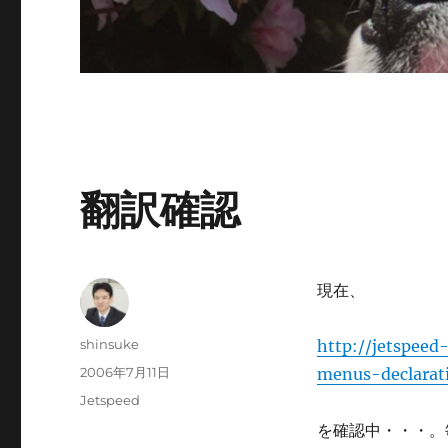
翻訳確認
現在、
投
shinsuke
http://jetspeed
稿
投
2006年7月11日
menus-declarat
者
稿
カ
Jetspeed
日:
テ
を確認中・・・。毎
ゴ