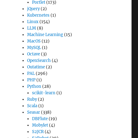
Portlet
(173)
jQuery
(2)
Kubernetes
(1)
Linux
(154)
LLM
(8)
Machine Learning
(15)
MacOS
(12)
MySQL
(1)
Octave
(3)
OpenSearch
(4)
Outatime
(2)
PAL
(296)
PHP
(1)
Python
(28)
scikit-learn
(1)
Ruby
(2)
Scala
(1)
Seasar
(338)
DBFlute
(19)
Mobylet
(4)
S2JCR
(4)