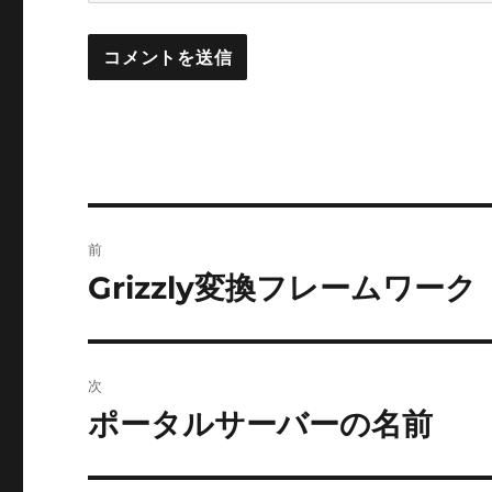
投
前
稿
Grizzly変換フレームワーク
前
の
ナ
投
ビ
稿:
次
ゲ
ポータルサーバーの名前
次
の
ー
投