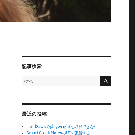
記事検索
検
検
索
索:
-
最近の投稿
saml2awsでplaywrightを取得できない
Smart Stock NotesのUIを更新する