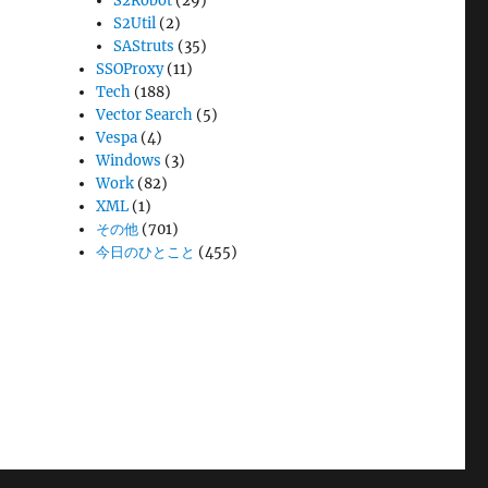
S2Robot
(29)
S2Util
(2)
SAStruts
(35)
SSOProxy
(11)
Tech
(188)
Vector Search
(5)
Vespa
(4)
Windows
(3)
Work
(82)
XML
(1)
その他
(701)
今日のひとこと
(455)