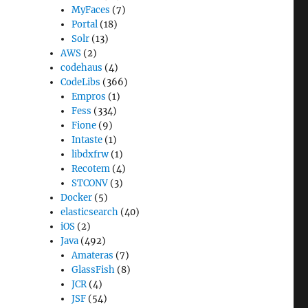
MyFaces
(7)
Portal
(18)
Solr
(13)
AWS
(2)
codehaus
(4)
CodeLibs
(366)
Empros
(1)
Fess
(334)
Fione
(9)
Intaste
(1)
libdxfrw
(1)
Recotem
(4)
STCONV
(3)
Docker
(5)
elasticsearch
(40)
iOS
(2)
Java
(492)
Amateras
(7)
GlassFish
(8)
JCR
(4)
JSF
(54)