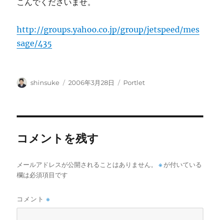
こんでくださいませ。
http://groups.yahoo.co.jp/group/jetspeed/mes
sage/435
投
投
カ
shinsuke
2006年3月28日
Portlet
稿
稿
テ
者
日:
ゴ
リ
ー
コメントを残す
メールアドレスが公開されることはありません。
※
が付いている
欄は必須項目です
コメント
※