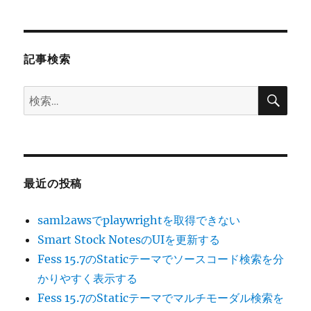
シ
稿:
ョ
記事検索
ン
検
検
索
索:
最近の投稿
saml2awsでplaywrightを取得できない
Smart Stock NotesのUIを更新する
Fess 15.7のStaticテーマでソースコード検索を分
かりやすく表示する
Fess 15.7のStaticテーマでマルチモーダル検索を