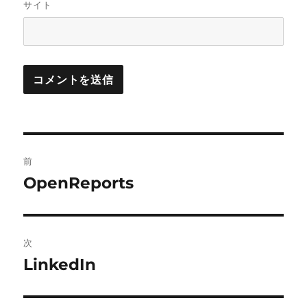
サイト
投
前
稿
OpenReports
前
の
ナ
投
ビ
稿:
次
ゲ
LinkedIn
次
の
ー
投