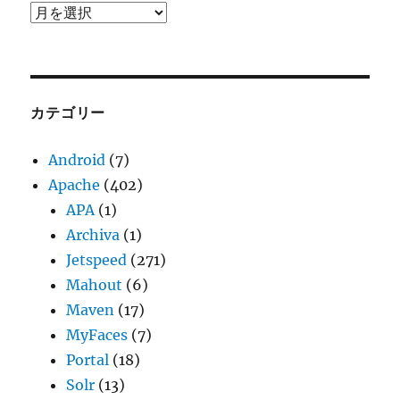
ア
ー
カ
イ
ブ
カテゴリー
Android
(7)
Apache
(402)
APA
(1)
Archiva
(1)
Jetspeed
(271)
Mahout
(6)
Maven
(17)
MyFaces
(7)
Portal
(18)
Solr
(13)