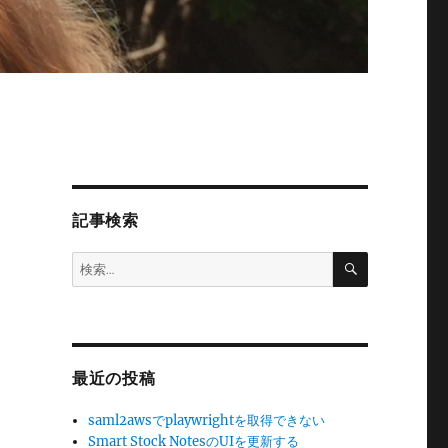
記事検索
検
検
索
索:
最近の投稿
saml2awsでplaywrightを取得できない
Smart Stock NotesのUIを更新する