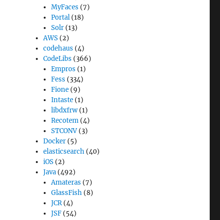
MyFaces
(7)
Portal
(18)
Solr
(13)
AWS
(2)
codehaus
(4)
CodeLibs
(366)
Empros
(1)
Fess
(334)
Fione
(9)
Intaste
(1)
libdxfrw
(1)
Recotem
(4)
STCONV
(3)
Docker
(5)
elasticsearch
(40)
iOS
(2)
Java
(492)
Amateras
(7)
GlassFish
(8)
JCR
(4)
JSF
(54)