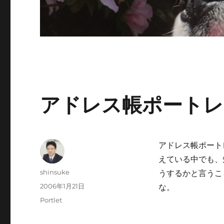
アドレス帳ポートレ
アドレス帳ポート
えている中でも、
投
shinsuke
うするかと言うこと
稿
投
2006年1月21日
な。
者
稿
カ
Portlet
日:
テ
ゴ