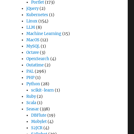
Portlet
(173)
jQuery
(2)
Kubernetes
(1)
Linux
(154)
LLM
(8)
Machine Learning
(15)
MacOS
(12)
MySQL
(1)
Octave
(3)
OpenSearch
(4)
Outatime
(2)
PAL
(296)
PHP
(1)
Python
(28)
scikit-learn
(1)
Ruby
(2)
Scala
(1)
Seasar
(338)
DBFlute
(19)
Mobylet
(4)
S2JCR
(4)