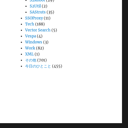
S2Robot
(29)
S2Util
(2)
SAStruts
(35)
SSOProxy
(11)
Tech
(188)
Vector Search
(5)
Vespa
(4)
Windows
(3)
Work
(82)
XML
(1)
その他
(701)
今日のひとこと
(455)