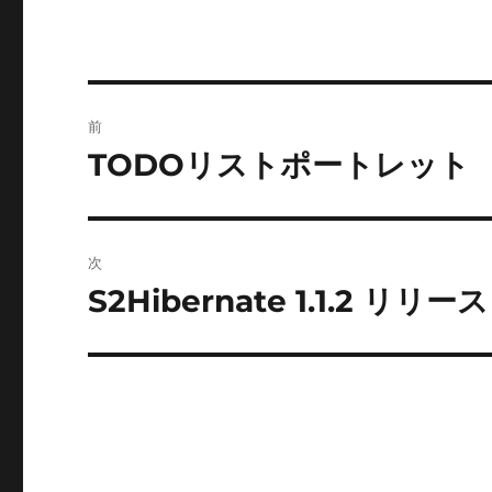
投
前
稿
TODOリストポートレット
前
の
ナ
投
ビ
稿:
次
ゲ
S2Hibernate 1.1.2 リリース
次
の
ー
投
シ
稿:
ョ
ン