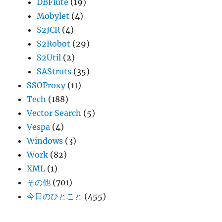
DBFlute
(19)
Mobylet
(4)
S2JCR
(4)
S2Robot
(29)
S2Util
(2)
SAStruts
(35)
SSOProxy
(11)
Tech
(188)
Vector Search
(5)
Vespa
(4)
Windows
(3)
Work
(82)
XML
(1)
その他
(701)
今日のひとこと
(455)