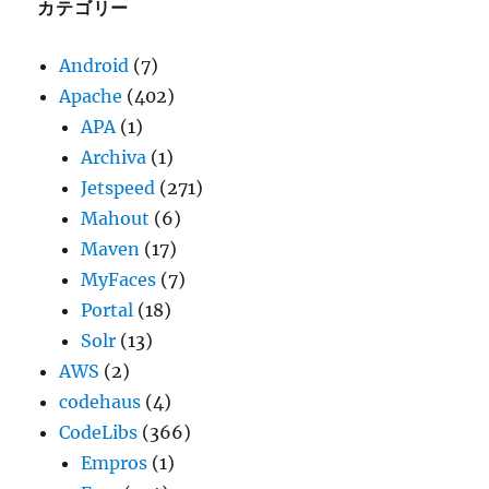
ブ
カテゴリー
Android
(7)
Apache
(402)
APA
(1)
Archiva
(1)
Jetspeed
(271)
Mahout
(6)
Maven
(17)
MyFaces
(7)
Portal
(18)
Solr
(13)
AWS
(2)
codehaus
(4)
CodeLibs
(366)
Empros
(1)