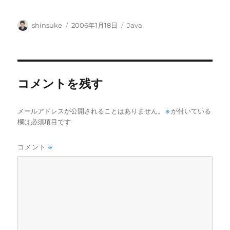
投
投
カ
shinsuke
2006年1月18日
Java
稿
稿
テ
者
日:
ゴ
リ
ー
コメントを残す
メールアドレスが公開されることはありません。
※
が付いている
欄は必須項目です
コメント
※