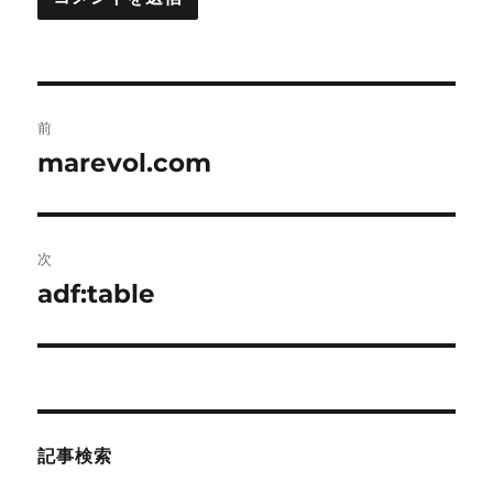
投
前
稿
marevol.com
前
の
ナ
投
ビ
稿:
次
ゲ
adf:table
次
の
ー
投
シ
稿:
ョ
記事検索
ン