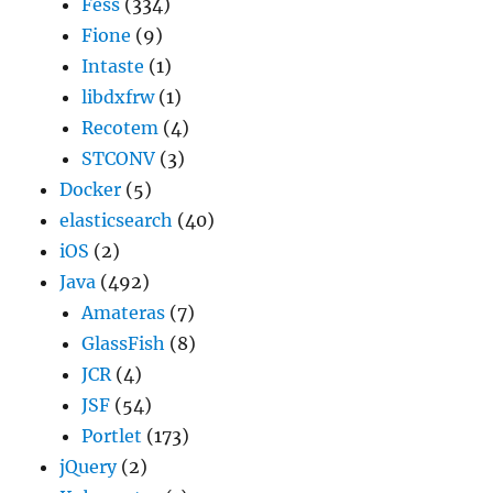
Fess
(334)
Fione
(9)
Intaste
(1)
libdxfrw
(1)
Recotem
(4)
STCONV
(3)
Docker
(5)
elasticsearch
(40)
iOS
(2)
Java
(492)
Amateras
(7)
GlassFish
(8)
JCR
(4)
JSF
(54)
Portlet
(173)
jQuery
(2)