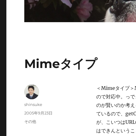
Mimeタイプ
＜Mimeタイプ＞M
ので対応中。っで
投
shinsuke
のが賢いのか考える
稿
投
2005年9月23日
ているので、get
者
稿
カ
その他
が、こいつはURL
日:
テ
はできんというこ
ゴ