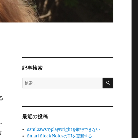
記事検索
検
検
索
索:
た
る
最近の投稿
と
saml2awsでplaywrightを取得できない
け
Smart Stock NotesのUIを更新する