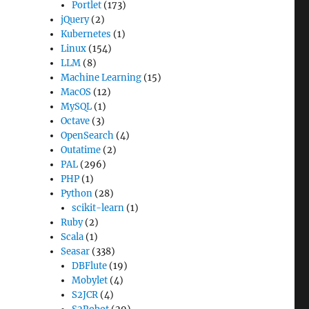
Portlet
(173)
jQuery
(2)
Kubernetes
(1)
Linux
(154)
LLM
(8)
Machine Learning
(15)
MacOS
(12)
MySQL
(1)
Octave
(3)
OpenSearch
(4)
Outatime
(2)
PAL
(296)
PHP
(1)
Python
(28)
scikit-learn
(1)
Ruby
(2)
Scala
(1)
Seasar
(338)
DBFlute
(19)
Mobylet
(4)
S2JCR
(4)