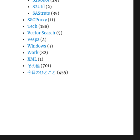
S2Robot
(29)
S2Util
(2)
SAStruts
(35)
SSOProxy
(11)
Tech
(188)
Vector Search
(5)
Vespa
(4)
Windows
(3)
Work
(82)
XML
(1)
その他
(701)
今日のひとこと
(455)