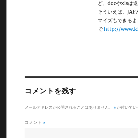
ど、docやxl
リ
ー
そういえば、JA
マイズもできるよ
で
http://www.ki
コメントを残す
メールアドレスが公開されることはありません。
※
が付いてい
コメント
※