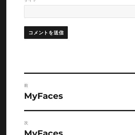
投
前
稿
MyFaces
前
の
ナ
投
ビ
稿:
次
ゲ
MyFaces
次