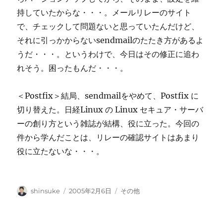
持していたからな・・・。メールリレーのサイト
で、チェックして問題ないと思っていたんだけど、
それに引っかからないsendmailのたたき方があるよ
うだ・・・。というわけで、今日はその修正に追わ
れそう。困ったもんだ・・・。
＜Postfix＞結局、sendmailをやめて、Postfix に
切り替えた。日経Linux の Linux セキュア・サーバ
ーの創り方という雑誌が結構、役に立った。今回の
件から学んだことは、リレーの確認サイトはあまり
役に立たないな・・・。
投
投
カ
shinsuke
2005年2月6日
その他
稿
稿
テ
者
日:
ゴ
リ