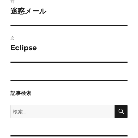
前
稿
迷惑メール
前
の
ナ
投
ビ
稿:
次
ゲ
Eclipse
次
の
ー
投
シ
稿:
ョ
記事検索
ン
検
検
索
索: