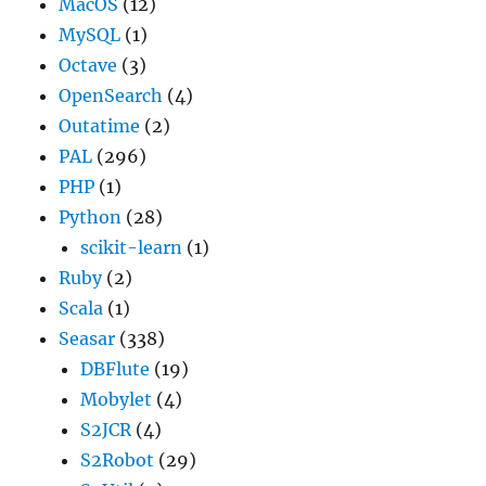
MacOS
(12)
MySQL
(1)
Octave
(3)
OpenSearch
(4)
Outatime
(2)
PAL
(296)
PHP
(1)
Python
(28)
scikit-learn
(1)
Ruby
(2)
Scala
(1)
Seasar
(338)
DBFlute
(19)
Mobylet
(4)
S2JCR
(4)
S2Robot
(29)