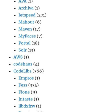
APA
(1)
Archiva
(1)
Jetspeed
(271)
Mahout
(6)
Maven
(17)
MyFaces
(7)
Portal
(18)
Solr
(13)
AWS
(1)
codehaus
(4)
CodeLibs
(366)
Empros
(1)
Fess
(334)
Fione
(9)
Intaste
(1)
libdxfrw
(1)