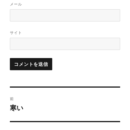
メール
サイト
投
前
稿
寒い
前
の
ナ
投
ビ