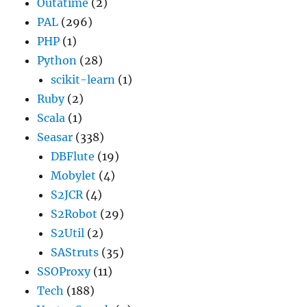
Outatime
(2)
PAL
(296)
PHP
(1)
Python
(28)
scikit-learn
(1)
Ruby
(2)
Scala
(1)
Seasar
(338)
DBFlute
(19)
Mobylet
(4)
S2JCR
(4)
S2Robot
(29)
S2Util
(2)
SAStruts
(35)
SSOProxy
(11)
Tech
(188)