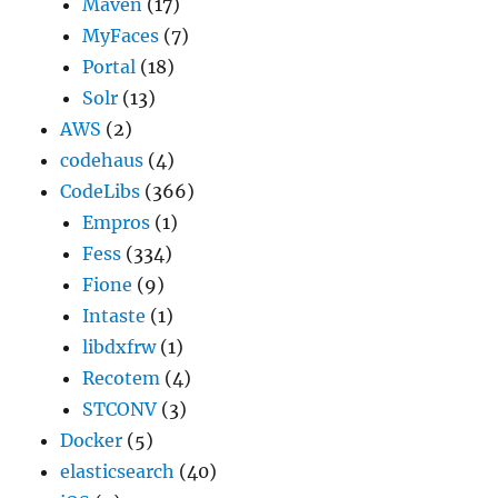
Maven
(17)
MyFaces
(7)
Portal
(18)
Solr
(13)
AWS
(2)
codehaus
(4)
CodeLibs
(366)
Empros
(1)
Fess
(334)
Fione
(9)
Intaste
(1)
libdxfrw
(1)
Recotem
(4)
STCONV
(3)
Docker
(5)
elasticsearch
(40)