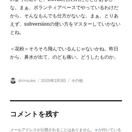
な。まぁ、ボランティアベースでやっているわけだ
から、そんなもんでも仕方がないな。まぁ、とりあ
えず、subversionの使い方をマスターしていかない
とね。
＜花粉＞そろそろ飛んでいるんじゃないかね。昨日
から、鼻水が出て、のども痛い。どうしたものか。
投
投
カ
shinsuke
2005年2月3日
その他
稿
稿
テ
者
日:
ゴ
リ
ー
コメントを残す
メールアドレスが公開されることはありません。
※
が付いている