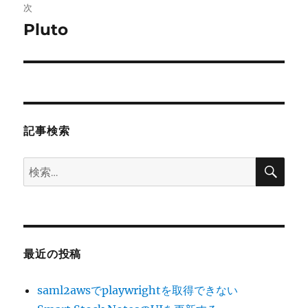
稿:
次
ゲ
Pluto
次
の
ー
投
シ
稿:
ョ
記事検索
ン
検
検
索
索:
最近の投稿
saml2awsでplaywrightを取得できない