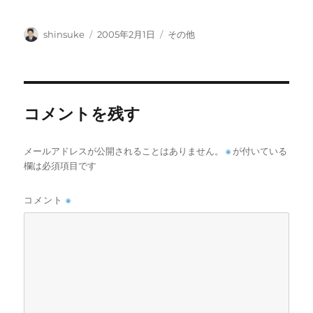
投
投
カ
shinsuke
2005年2月1日
その他
稿
稿
テ
者
日:
ゴ
リ
ー
コメントを残す
メールアドレスが公開されることはありません。
※
が付いている
欄は必須項目です
コメント
※