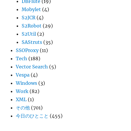
DBFlute
(19)
Mobylet
(4)
S2JCR
(4)
S2Robot
(29)
S2Util
(2)
SAStruts
(35)
SSOProxy
(11)
Tech
(188)
Vector Search
(5)
Vespa
(4)
Windows
(3)
Work
(82)
XML
(1)
その他
(701)
今日のひとこと
(455)