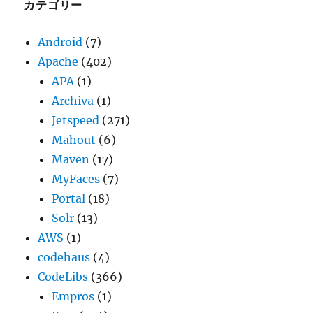
ブ
カテゴリー
Android
(7)
Apache
(402)
APA
(1)
Archiva
(1)
Jetspeed
(271)
Mahout
(6)
Maven
(17)
MyFaces
(7)
Portal
(18)
Solr
(13)
AWS
(1)
codehaus
(4)
CodeLibs
(366)
Empros
(1)