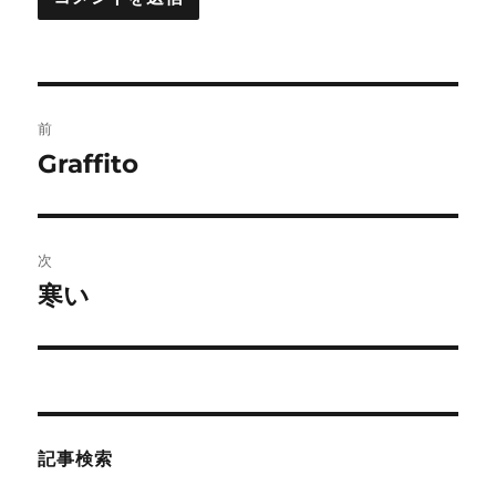
投
前
稿
Graffito
前
の
ナ
投
ビ
稿:
次
ゲ
寒い
次
の
ー
投
シ
稿:
ョ
記事検索
ン