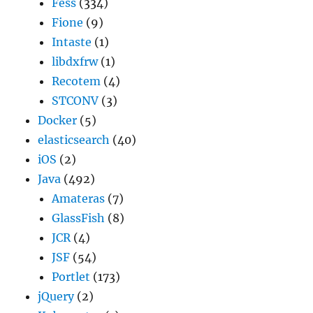
Fess
(334)
Fione
(9)
Intaste
(1)
libdxfrw
(1)
Recotem
(4)
STCONV
(3)
Docker
(5)
elasticsearch
(40)
iOS
(2)
Java
(492)
Amateras
(7)
GlassFish
(8)
JCR
(4)
JSF
(54)
Portlet
(173)
jQuery
(2)