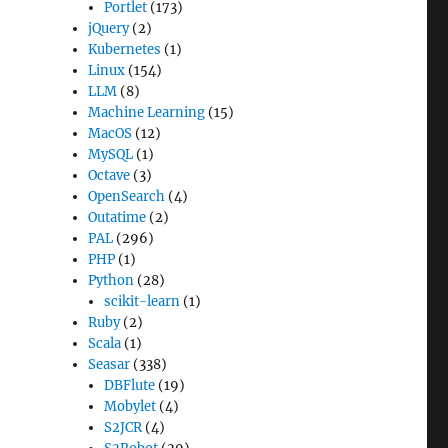
Portlet
(173)
jQuery
(2)
Kubernetes
(1)
Linux
(154)
LLM
(8)
Machine Learning
(15)
MacOS
(12)
MySQL
(1)
Octave
(3)
OpenSearch
(4)
Outatime
(2)
PAL
(296)
PHP
(1)
Python
(28)
scikit-learn
(1)
Ruby
(2)
Scala
(1)
Seasar
(338)
DBFlute
(19)
Mobylet
(4)
S2JCR
(4)