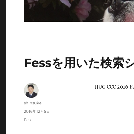
Fessを用いた検索
JJUG CCC 20
投
shinsuke
稿
投
2016年12月5日
者
稿
カ
Fess
日:
テ
ゴ