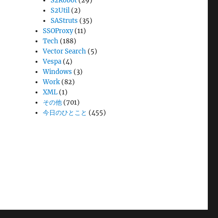
S2Robot
(29)
S2Util
(2)
SAStruts
(35)
SSOProxy
(11)
Tech
(188)
Vector Search
(5)
Vespa
(4)
Windows
(3)
Work
(82)
XML
(1)
その他
(701)
今日のひとこと
(455)