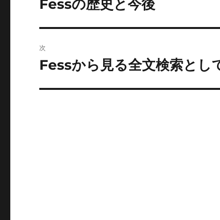
Fessの歴史と今後
前
の
ナ
投
ビ
稿:
次
ゲ
Fessから見る全文検索としてのE
次
の
ー
投
シ
稿:
ョ
ン