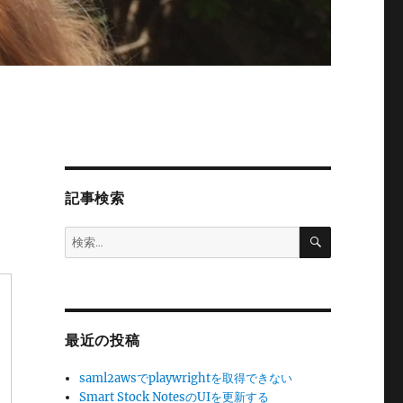
記事検索
検
検
索
索:
最近の投稿
saml2awsでplaywrightを取得できない
Smart Stock NotesのUIを更新する