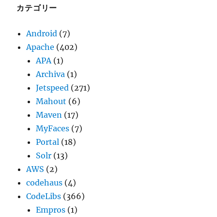
ブ
カテゴリー
Android
(7)
Apache
(402)
APA
(1)
Archiva
(1)
Jetspeed
(271)
Mahout
(6)
Maven
(17)
MyFaces
(7)
Portal
(18)
Solr
(13)
AWS
(2)
codehaus
(4)
CodeLibs
(366)
Empros
(1)