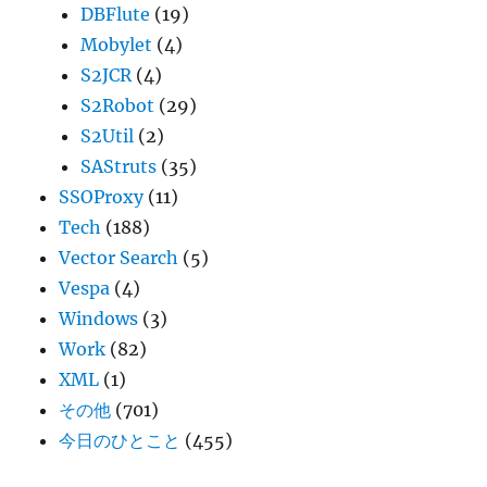
DBFlute
(19)
Mobylet
(4)
S2JCR
(4)
S2Robot
(29)
S2Util
(2)
SAStruts
(35)
SSOProxy
(11)
Tech
(188)
Vector Search
(5)
Vespa
(4)
Windows
(3)
Work
(82)
XML
(1)
その他
(701)
今日のひとこと
(455)