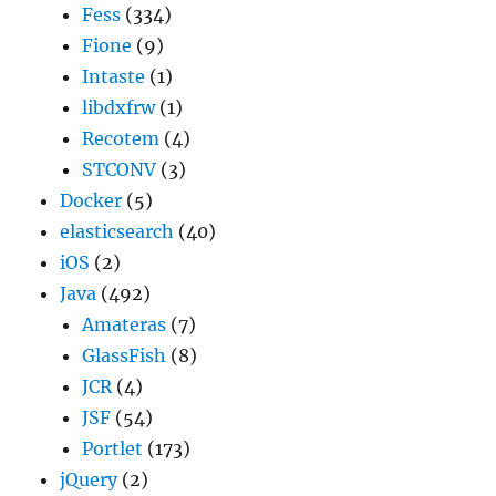
Fess
(334)
Fione
(9)
Intaste
(1)
libdxfrw
(1)
Recotem
(4)
STCONV
(3)
Docker
(5)
elasticsearch
(40)
iOS
(2)
Java
(492)
Amateras
(7)
GlassFish
(8)
JCR
(4)
JSF
(54)
Portlet
(173)
jQuery
(2)