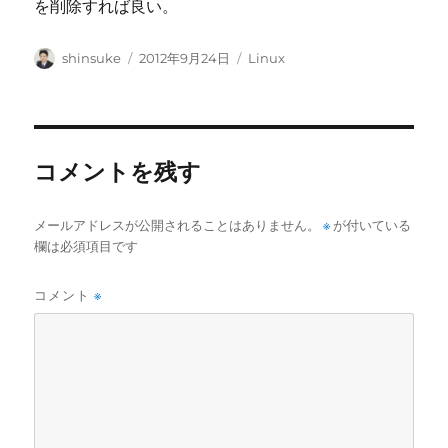
を削除すれば良い。
投
投
カ
shinsuke
2012年9月24日
Linux
稿
稿
テ
者
日:
ゴ
リ
ー
コメントを残す
メールアドレスが公開されることはありません。
※
が付いている
欄は必須項目です
コメント
※