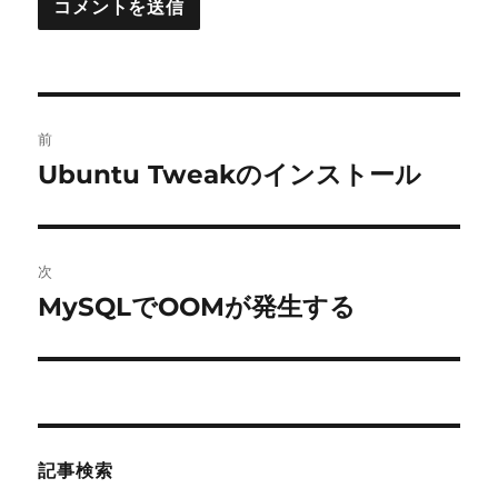
投
前
稿
Ubuntu Tweakのインストール
前
の
ナ
投
ビ
稿:
次
ゲ
MySQLでOOMが発生する
次
の
ー
投
シ
稿:
ョ
記事検索
ン