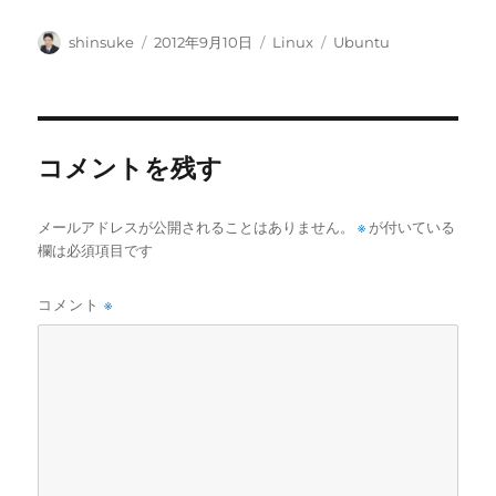
投
投
カ
タ
shinsuke
2012年9月10日
Linux
Ubuntu
稿
稿
テ
グ
者
日:
ゴ
リ
ー
コメントを残す
メールアドレスが公開されることはありません。
※
が付いている
欄は必須項目です
コメント
※