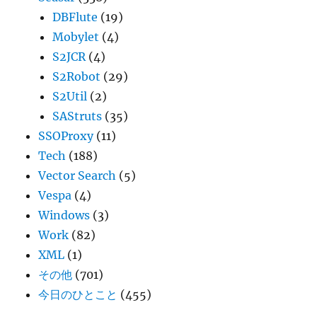
DBFlute
(19)
Mobylet
(4)
S2JCR
(4)
S2Robot
(29)
S2Util
(2)
SAStruts
(35)
SSOProxy
(11)
Tech
(188)
Vector Search
(5)
Vespa
(4)
Windows
(3)
Work
(82)
XML
(1)
その他
(701)
今日のひとこと
(455)