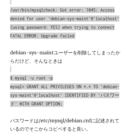
/usr/bin/mysqlcheck: Got error: 1045: Access
denied for user 'debian-sys-maint'@'localhost'
(using password: YES) when trying to connect
FATAL ERROR: Upgrade failed
debian-sys-maintユーザーを削除してしまったか
らだけど、そんなときは
$ mysql -u root -p
mysql> GRANT ALL PRIVILEGES ON *.* TO 'debian-
sys-maint'@'localhost' IDENTIFIED BY 'パスワー
ド' WITH GRANT OPTION;
パスワードは/etc/mysql/debian.cnfに記述されて
いるのでそこからコピペすると良い。