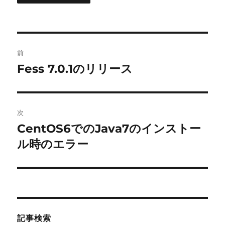
投
前
稿
Fess 7.0.1のリリース
前
の
ナ
投
ビ
稿:
次
ゲ
CentOS6でのJava7のインストー
次
の
ル時のエラー
ー
投
シ
稿:
ョ
ン
記事検索