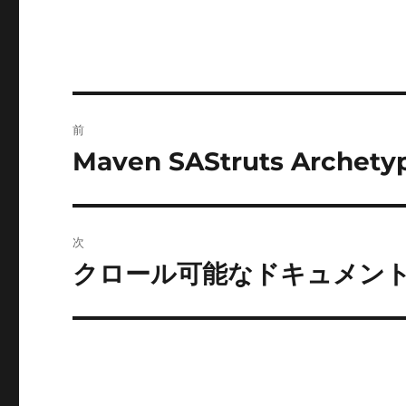
投
前
稿
Maven SAStruts Archetyp
前
の
ナ
投
ビ
稿:
次
ゲ
クロール可能なドキュメン
次
の
ー
投
シ
稿:
ョ