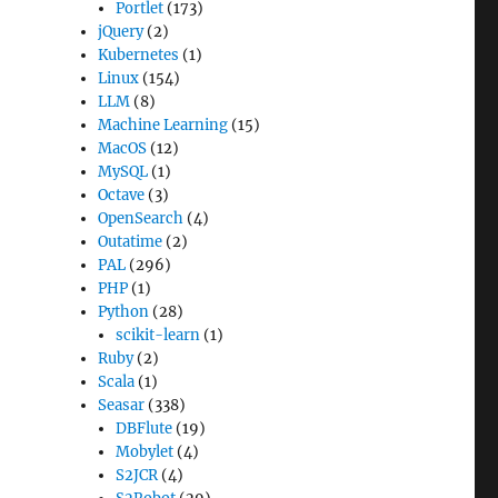
Portlet
(173)
jQuery
(2)
Kubernetes
(1)
Linux
(154)
LLM
(8)
Machine Learning
(15)
MacOS
(12)
MySQL
(1)
Octave
(3)
OpenSearch
(4)
Outatime
(2)
PAL
(296)
PHP
(1)
Python
(28)
scikit-learn
(1)
Ruby
(2)
Scala
(1)
Seasar
(338)
DBFlute
(19)
Mobylet
(4)
S2JCR
(4)