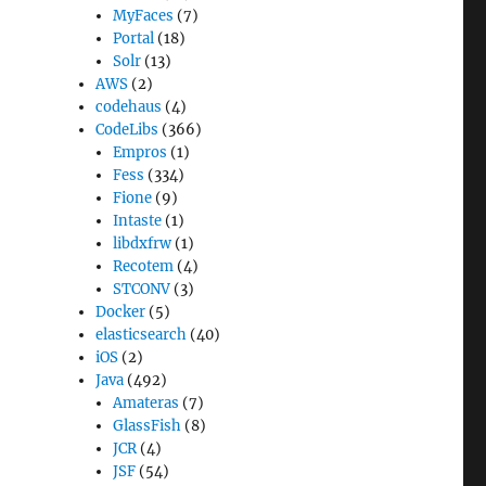
MyFaces
(7)
Portal
(18)
Solr
(13)
AWS
(2)
codehaus
(4)
CodeLibs
(366)
Empros
(1)
Fess
(334)
Fione
(9)
Intaste
(1)
libdxfrw
(1)
Recotem
(4)
STCONV
(3)
Docker
(5)
elasticsearch
(40)
iOS
(2)
Java
(492)
Amateras
(7)
GlassFish
(8)
JCR
(4)
JSF
(54)