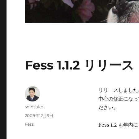
Fess 1.1.2 リリース
リリースしました
中心の修正になっ
投
shinsuke
ださい。
稿
投
2009年12月9日
者
稿
カ
Fess
Fess 1.2 も
日:
テ
ゴ