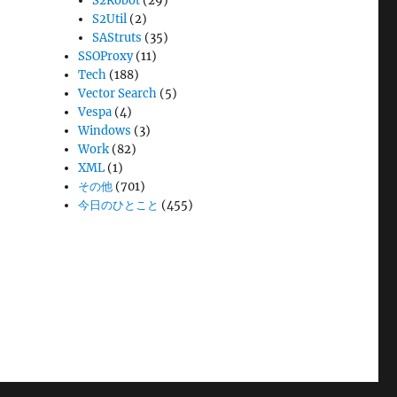
S2Robot
(29)
S2Util
(2)
SAStruts
(35)
SSOProxy
(11)
Tech
(188)
Vector Search
(5)
Vespa
(4)
Windows
(3)
Work
(82)
XML
(1)
その他
(701)
今日のひとこと
(455)