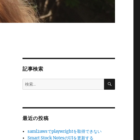
記事検索
検
検
索
索:
最近の投稿
saml2awsでplaywrightを取得できない
Smart Stock NotesのUIを更新する