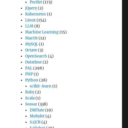
Portlet
(173)
jQuery
(2)
Kubernetes
(1)
Linux
(154)
LLM
(8)
Machine Learning
(15)
MacOS
(12)
MySQL
(1)
Octave
(3)
OpenSearch
(4)
Outatime
(2)
PAL
(296)
PHP
(1)
Python
(28)
scikit-learn
(1)
Ruby
(2)
Scala
(1)
Seasar
(338)
DBFlute
(19)
Mobylet
(4)
S2JCR
(4)