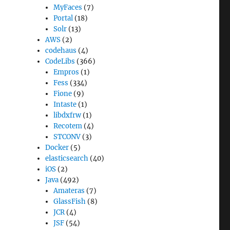
MyFaces
(7)
Portal
(18)
Solr
(13)
AWS
(2)
codehaus
(4)
CodeLibs
(366)
Empros
(1)
Fess
(334)
Fione
(9)
Intaste
(1)
libdxfrw
(1)
Recotem
(4)
STCONV
(3)
Docker
(5)
elasticsearch
(40)
iOS
(2)
Java
(492)
Amateras
(7)
GlassFish
(8)
JCR
(4)
JSF
(54)