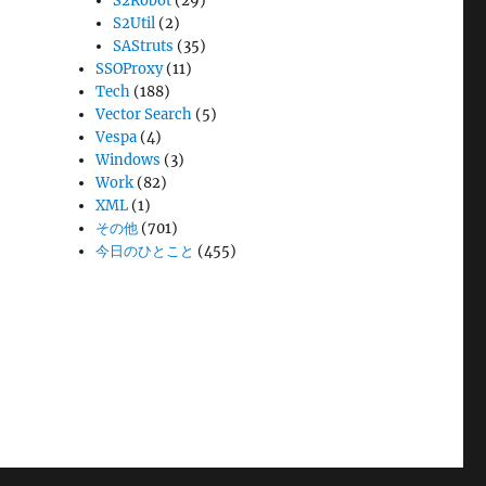
S2Robot
(29)
S2Util
(2)
SAStruts
(35)
SSOProxy
(11)
Tech
(188)
Vector Search
(5)
Vespa
(4)
Windows
(3)
Work
(82)
XML
(1)
その他
(701)
今日のひとこと
(455)