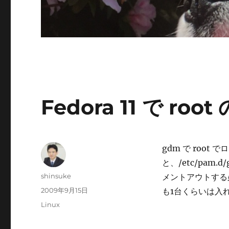
Fedora 11 で roo
gdm で roo
と、/etc/pam.d/
投
shinsuke
メントアウトする
稿
投
2009年9月15日
も1台くらいは入
者
稿
カ
Linux
日:
テ
ゴ