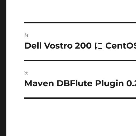
投
前
稿
Dell Vostro 200 に CentO
前
の
ナ
投
ビ
稿:
次
ゲ
Maven DBFlute Plugin 
次
の
ー
投
シ
稿:
ョ
ン