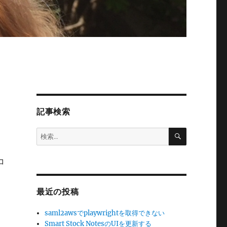
記事検索
検
検
索
索:
コ
最近の投稿
saml2awsでplaywrightを取得できない
Smart Stock NotesのUIを更新する