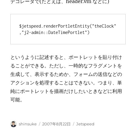
デコレータで(たとえば、header.vm などに)
$jetspeed.renderPortletEntity("theClock"
というように記述すると、ポートレットを貼り付け
ることができる。ただし、一時的なフラグメントを
生成して、表示するためか、フォームの送信などの
アクションを処理することはできない。つまり、単
純にポートレットを描画だけしたいときなどに利用
可能。
投
投
カ
shinsuke
2007年8月22日
Jetspeed
稿
稿
テ