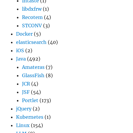
Intaste
(1)
libdxfrw
(1)
Recotem
(4)
STCONV
(3)
Docker
(5)
elasticsearch
(40)
iOS
(2)
Java
(492)
Amateras
(7)
GlassFish
(8)
JCR
(4)
JSF
(54)
Portlet
(173)
jQuery
(2)
Kubernetes
(1)
Linux
(154)