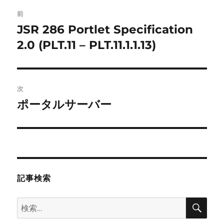
投
前
稿
JSR 286 Portlet Specification
前
の
2.0 (PLT.11 – PLT.11.1.1.13)
ナ
投
ビ
稿:
ゲ
次
ポータルサーバー
次
ー
の
シ
投
稿:
ョ
ン
記事検索
検
検
索
索: