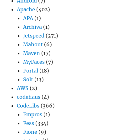
Android
(7)
Apache
(402)
APA
(1)
Archiva
(1)
Jetspeed
(271)
Mahout
(6)
Maven
(17)
MyFaces
(7)
Portal
(18)
Solr
(13)
AWS
(2)
codehaus
(4)
CodeLibs
(366)
Empros
(1)
Fess
(334)
Fione
(9)