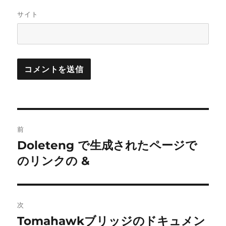
サイト
投
前
稿
Doleteng で生成されたページで
前
の
のリンクの &
ナ
投
ビ
稿:
ゲ
次
Tomahawkブリッジのドキュメン
次
ー