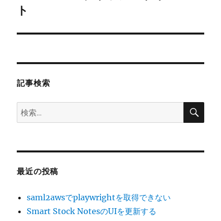
の
ト
シ
投
稿:
ョ
ン
記事検索
検
検
索
索:
最近の投稿
saml2awsでplaywrightを取得できない
Smart Stock NotesのUIを更新する