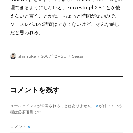
理できるようにしないと、xercesImpl 2.8.1 とか使
えないと言うことかね。ちょっと時間がないので、
ソースレベルの調査はできてないけど、そんな感じ
だと思われる。
投
投
カ
shinsuke
2007年2月5日
Seasar
稿
稿
テ
者
日:
ゴ
リ
ー
コメントを残す
メールアドレスが公開されることはありません。
※
が付いている
欄は必須項目です
コメント
※