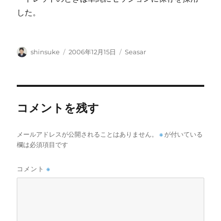
した。
投
投
カ
shinsuke
2006年12月15日
Seasar
稿
稿
テ
者
日:
ゴ
リ
ー
コメントを残す
メールアドレスが公開されることはありません。
※
が付いている
欄は必須項目です
コメント
※