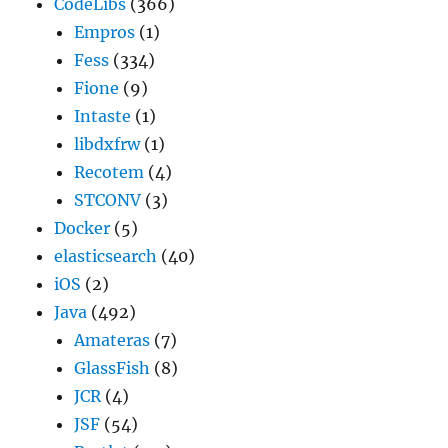
CodeLibs
(366)
Empros
(1)
Fess
(334)
Fione
(9)
Intaste
(1)
libdxfrw
(1)
Recotem
(4)
STCONV
(3)
Docker
(5)
elasticsearch
(40)
iOS
(2)
Java
(492)
Amateras
(7)
GlassFish
(8)
JCR
(4)
JSF
(54)