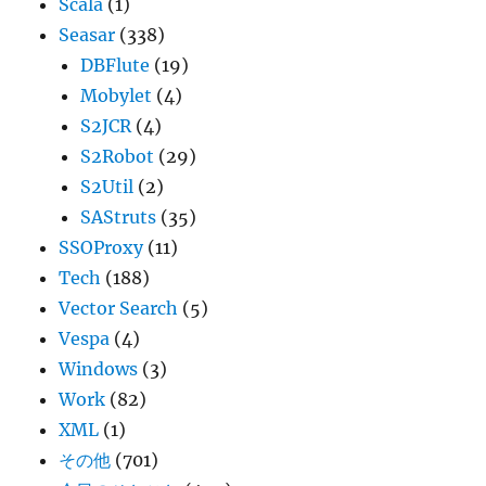
Scala
(1)
Seasar
(338)
DBFlute
(19)
Mobylet
(4)
S2JCR
(4)
S2Robot
(29)
S2Util
(2)
SAStruts
(35)
SSOProxy
(11)
Tech
(188)
Vector Search
(5)
Vespa
(4)
Windows
(3)
Work
(82)
XML
(1)
その他
(701)