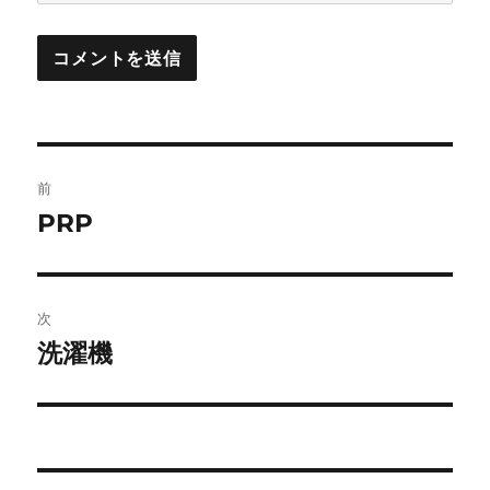
投
前
稿
PRP
前
の
ナ
投
ビ
稿:
次
ゲ
洗濯機
次
の
ー
投
シ
稿:
ョ