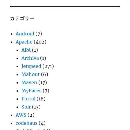
カ
イ
ブ
カテゴリー
Android
(7)
Apache
(402)
APA
(1)
Archiva
(1)
Jetspeed
(271)
Mahout
(6)
Maven
(17)
MyFaces
(7)
Portal
(18)
Solr
(13)
AWS
(2)
codehaus
(4)