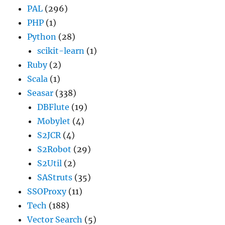
PAL
(296)
PHP
(1)
Python
(28)
scikit-learn
(1)
Ruby
(2)
Scala
(1)
Seasar
(338)
DBFlute
(19)
Mobylet
(4)
S2JCR
(4)
S2Robot
(29)
S2Util
(2)
SAStruts
(35)
SSOProxy
(11)
Tech
(188)
Vector Search
(5)