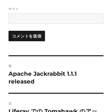
サイト
投
前
稿
Apache Jackrabbit 1.1.1
前
の
released
ナ
投
ビ
稿:
ゲ
次
Liferay での Tomahawk のアッ
次