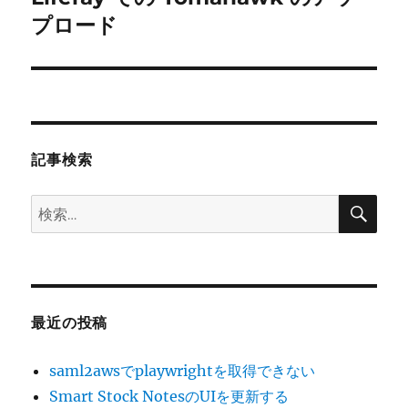
ー
の
プロード
シ
投
稿:
ョ
ン
記事検索
検
検
索
索:
最近の投稿
saml2awsでplaywrightを取得できない
Smart Stock NotesのUIを更新する