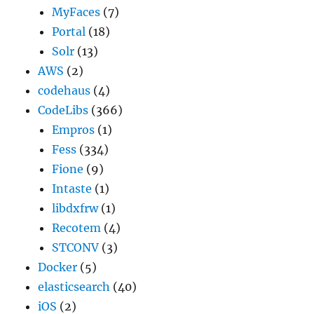
MyFaces
(7)
Portal
(18)
Solr
(13)
AWS
(2)
codehaus
(4)
CodeLibs
(366)
Empros
(1)
Fess
(334)
Fione
(9)
Intaste
(1)
libdxfrw
(1)
Recotem
(4)
STCONV
(3)
Docker
(5)
elasticsearch
(40)
iOS
(2)