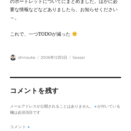
のポートレットについてにまとめました。ほかに必
要な情報などなどありましたら、お知らせください
～。
これで、一つTODOが減った
投
投
カ
shinsuke
2006年12月5日
Seasar
稿
稿
テ
者
日:
ゴ
リ
ー
コメントを残す
メールアドレスが公開されることはありません。
※
が付いている
欄は必須項目です
コメント
※