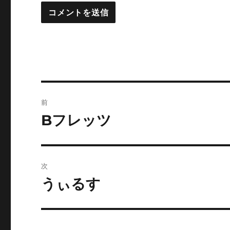
投
前
稿
Bフレッツ
前
の
ナ
投
ビ
稿:
次
ゲ
うぃるす
次
の
ー
投
シ
稿: