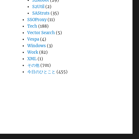
S2Robot
(29)
S2Util
(2)
SAStruts
(35)
SSOProxy
(11)
Tech
(188)
Vector Search
(5)
Vespa
(4)
Windows
(3)
Work
(82)
XML
(1)
その他
(701)
今日のひとこと
(455)