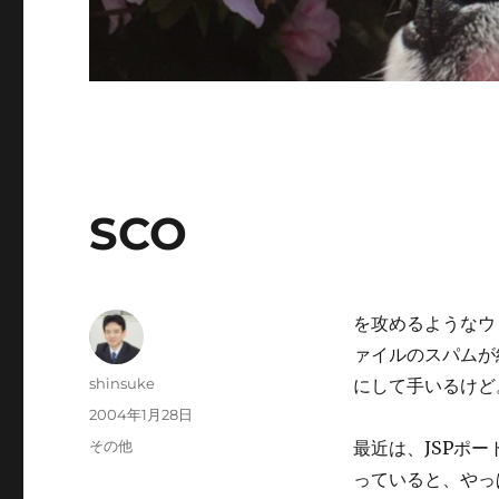
SCO
を攻めるようなウ
ァイルのスパムが
投
shinsuke
にして手いるけど
稿
投
2004年1月28日
者
稿
カ
その他
最近は、JSPポ
日:
テ
っていると、やっ
ゴ