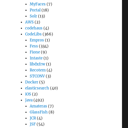
MyFaces
(7)
Portal
(18)
Solr
(13)
AWS
(2)
codehaus
(4)
CodeLibs
(366)
Empros
(1)
Fess
(334)
Fione
(9)
Intaste
(1)
libdxfrw
(1)
Recotem
(4)
STCONV
(3)
Docker
(5)
elasticsearch
(40)
iOS
(2)
Java
(492)
Amateras
(7)
GlassFish
(8)
JCR
(4)
JSF
(54)