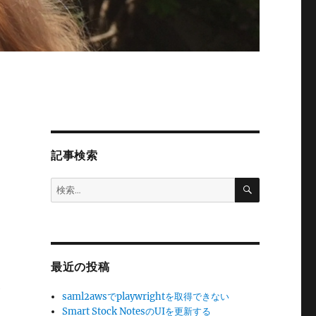
記事検索
検
検
索
索:
最近の投稿
使
saml2awsでplaywrightを取得できない
Smart Stock NotesのUIを更新する