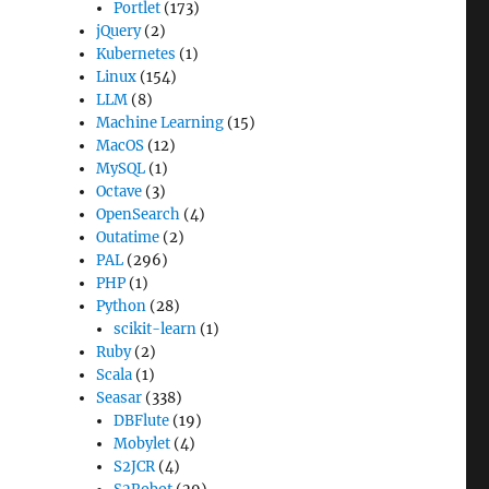
Portlet
(173)
jQuery
(2)
Kubernetes
(1)
Linux
(154)
LLM
(8)
Machine Learning
(15)
MacOS
(12)
MySQL
(1)
Octave
(3)
OpenSearch
(4)
Outatime
(2)
PAL
(296)
PHP
(1)
Python
(28)
scikit-learn
(1)
Ruby
(2)
Scala
(1)
Seasar
(338)
DBFlute
(19)
Mobylet
(4)
S2JCR
(4)