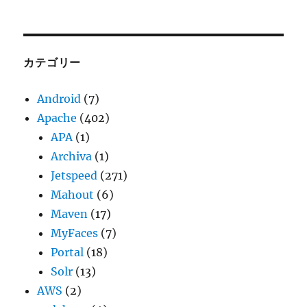
ー
カ
イ
ブ
カテゴリー
Android
(7)
Apache
(402)
APA
(1)
Archiva
(1)
Jetspeed
(271)
Mahout
(6)
Maven
(17)
MyFaces
(7)
Portal
(18)
Solr
(13)
AWS
(2)