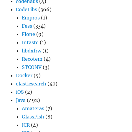
codehaus
(4)
CodeLibs
(366)
Empros
(1)
Fess
(334)
Fione
(9)
Intaste
(1)
libdxfrw
(1)
Recotem
(4)
STCONV
(3)
Docker
(5)
elasticsearch
(40)
iOS
(2)
Java
(492)
Amateras
(7)
GlassFish
(8)
JCR
(4)