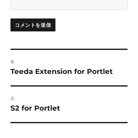
投
前
稿
Teeda Extension for Portlet
前
の
ナ
投
ビ
稿:
次
ゲ
S2 for Portlet
次
の
ー
投
シ
稿: