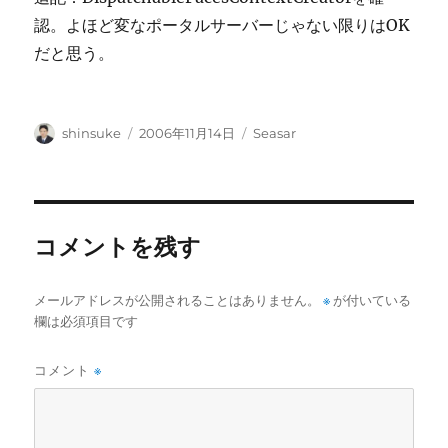
認。よほど変なポータルサーバーじゃない限りはOK
だと思う。
投
投
カ
shinsuke
2006年11月14日
Seasar
稿
稿
テ
者
日:
ゴ
リ
ー
コメントを残す
メールアドレスが公開されることはありません。
※
が付いている
欄は必須項目です
コメント
※