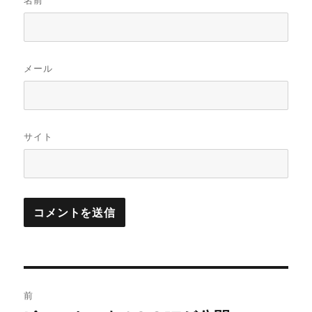
名前
メール
サイト
投
前
稿