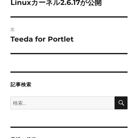
Linuxカーネル2.6.17が公開
前
の
ナ
投
ビ
稿:
次
ゲ
Teeda for Portlet
次
の
ー
投
シ
稿:
ョ
記事検索
ン
検
検
索
索: