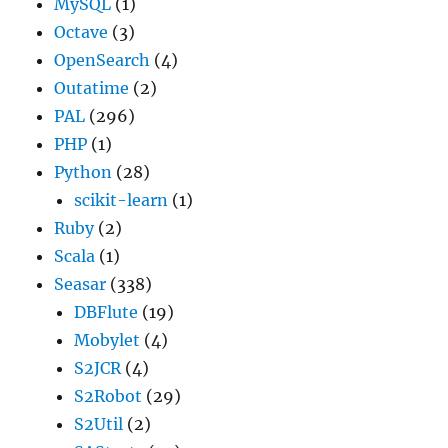
MySQL
(1)
Octave
(3)
OpenSearch
(4)
Outatime
(2)
PAL
(296)
PHP
(1)
Python
(28)
scikit-learn
(1)
Ruby
(2)
Scala
(1)
Seasar
(338)
DBFlute
(19)
Mobylet
(4)
S2JCR
(4)
S2Robot
(29)
S2Util
(2)