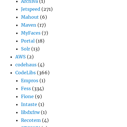
Archiva
(1)
Jetspeed
(271)
Mahout
(6)
Maven
(17)
MyFaces
(7)
Portal
(18)
Solr
(13)
AWS
(2)
codehaus
(4)
CodeLibs
(366)
Empros
(1)
Fess
(334)
Fione
(9)
Intaste
(1)
libdxfrw
(1)
Recotem
(4)