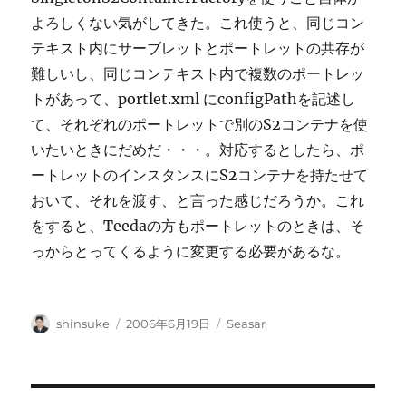
よろしくない気がしてきた。これ使うと、同じコン
テキスト内にサーブレットとポートレットの共存が
難しいし、同じコンテキスト内で複数のポートレッ
トがあって、portlet.xml にconfigPathを記述し
て、それぞれのポートレットで別のS2コンテナを使
いたいときにだめだ・・・。対応するとしたら、ポ
ートレットのインスタンスにS2コンテナを持たせて
おいて、それを渡す、と言った感じだろうか。これ
をすると、Teedaの方もポートレットのときは、そ
っからとってくるように変更する必要があるな。
投
投
カ
shinsuke
2006年6月19日
Seasar
稿
稿
テ
者
日:
ゴ
リ
ー