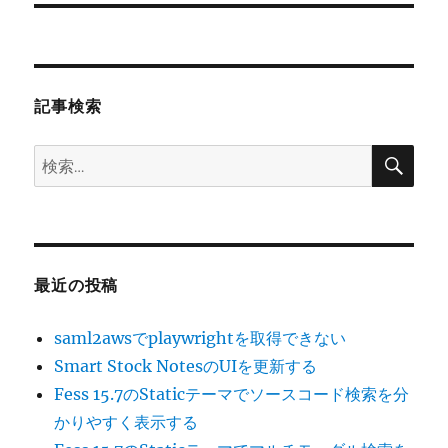
投
シ
稿:
ョ
記事検索
ン
検
検
索
索:
最近の投稿
saml2awsでplaywrightを取得できない
Smart Stock NotesのUIを更新する
Fess 15.7のStaticテーマでソースコード検索を分
かりやすく表示する