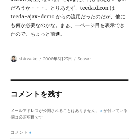
だろうか・・・。とりあえず、teeda.dicon は
teeda-ajax-demo からの流用だったのだが、他に
も何か必要なのかな。まぁ、一ページ目を表示でき
たので、ちょっと前進。
投
投
カ
shinsuke
2006年5月23日
Seasar
稿
稿
テ
者
日:
ゴ
リ
ー
コメントを残す
メールアドレスが公開されることはありません。
※
が付いている
欄は必須項目です
コメント
※