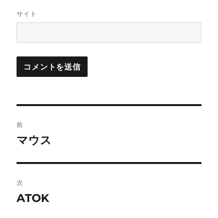
サイト
投
前
稿
マウス
前
の
ナ
投
ビ
稿:
次
ゲ
ATOK
次
の
ー