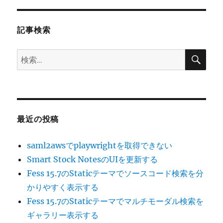
ョ
ン
記事検索
検
検
索
索:
最近の投稿
saml2awsでplaywrightを取得できない
Smart Stock NotesのUIを更新する
Fess 15.7のStaticテーマでソースコード検索を分
かりやすく表示する
Fess 15.7のStaticテーマでマルチモーダル検索を
ギャラリー表示する