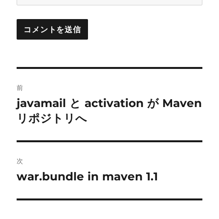
投
前
稿
javamail と activation が Maven
前
の
リポジトリへ
ナ
投
ビ
稿:
ゲ
次
war.bundle in maven 1.1
次
ー
の
シ
投
稿: