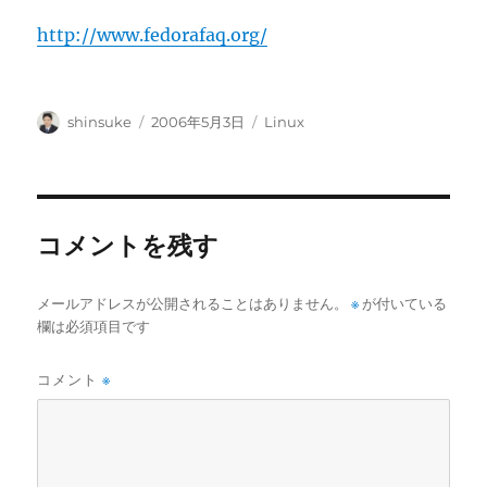
http://www.fedorafaq.org/
投
投
カ
shinsuke
2006年5月3日
Linux
稿
稿
テ
者
日:
ゴ
リ
ー
コメントを残す
メールアドレスが公開されることはありません。
※
が付いている
欄は必須項目です
コメント
※