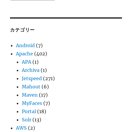
ー
カ
イ
ブ
カテゴリー
Android
(7)
Apache
(402)
APA
(1)
Archiva
(1)
Jetspeed
(271)
Mahout
(6)
Maven
(17)
MyFaces
(7)
Portal
(18)
Solr
(13)
AWS
(2)